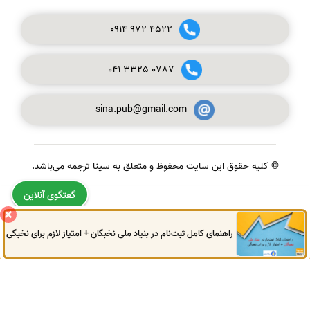
0914
972
4522
041
3325
0787
sina.pub@gmail.com
© کلیه حقوق این سایت محفوظ و متعلق به سینا ترجمه می‌باشد.
گفتگوی آنلاین
راهنمای کامل ثبت‌نام در بنیاد ملی نخبگان + امتیاز لازم برای نخبگی
0914
972
4522
041
3325
0787