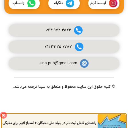
اینستاگرام
تلگرام
واتساپ
0914
972
4522
041
3325
0787
sina.pub@gmail.com
© کلیه حقوق این سایت محفوظ و متعلق به سینا ترجمه می‌باشد.
گفتگوی آنلاین
راهنمای کامل ثبت‌نام در بنیاد ملی نخبگان + امتیاز لازم برای نخبگی