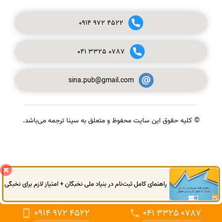
0914
972
4522
041
3325
0787
sina.pub@gmail.com
© کلیه حقوق این سایت محفوظ و متعلق به سینا ترجمه می‌باشد.
گفتگوی آنلاین
راهنمای کامل ثبت‌نام در بنیاد ملی نخبگان + امتیاز لازم برای نخبگی
0914
972
4522
041
3325
0787