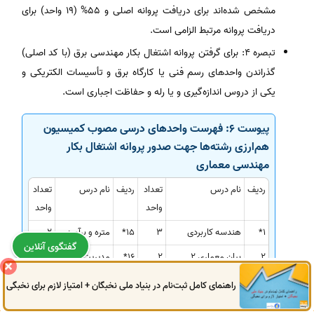
مشخص شده‌اند برای دریافت پروانه اصلی و 55% (19 واحد) برای
دریافت پروانه مرتبط الزامی است.
تبصره 4: برای گرفتن پروانه اشتغال بکار مهندسی برق (با کد اصلی)
گذراندن واحدهای رسم فنی یا کارگاه برق و تأسیسات الکتریکی و
یکی از دروس اندازه‌گیری و یا رله و حفاظت اجباری است.
پیوست 6: فهرست واحدهای درسی مصوب کمیسیون
هم‌ارزی رشته‌ها جهت صدور
پروانه اشتغال بکار
مهندسی معماری
ردیف
نام درس
تعداد
ردیف
نام درس
تعداد
واحد
واحد
1*
هندسه کاربردی
3
15*
متره و برآورد
2
گفتگوی آنلاین
2
بیان معماری 2
2
16*
مدیریت و
2
تشکیلات
راهنمای کامل ثبت‌نام در بنیاد ملی نخبگان + امتیاز لازم برای نخبگی
0914
972
4522
041
3325
0787
کارگاه