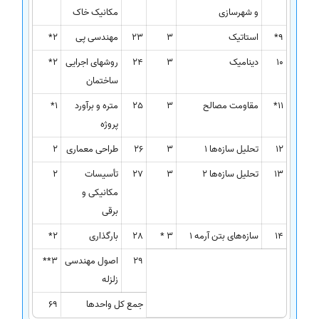
و شهرسازی
مکانیک خاک
9*
استاتیک
3
23
مهندسی پی
2*
10
دینامیک
3
24
روشهای اجرایی
2*
ساختمان
11*
مقاومت مصالح
3
25
متره و برآورد
1*
پروژه
12
تحلیل سازه‌ها 1
3
26
طراحی معماری
2
13
تحلیل سازه‌ها 2
3
27
تأسیسات
2
مکانیکی و
برقی
14
سازه‌های بتن آرمه 1
3 *
28
بارگذاری
2*
29
اصول مهندسی
3**
زلزله
جمع کل واحدها
69