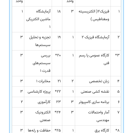
واحد
واحد
1
فیزیک2( الکتریسیته
3
18
آزمایشگاه
1
ومغناطیس )
ماشین الکتریکی
1
2
آزمایشگاه فیزیک 2
1
19
تجزیه و تحلیل
3
سیستم‌ها
3*
کارگاه عمومی یا رسم
1
20*
بررسی
3
فنی
سیستم‌های
قدرت 1
4
زبان تخصصی
2
21
مخابرات 1
3
5
نقشه کشی صنعتی
1
22*
پروژه کارشناسی
3
6
برنامه سازی کامپیوتر
3
23
کارآموزی
2
7
آمار واحتمالات
3
24*
الکترونیک
3
مهندسی
صنعتی
8*
کارگاه برق
1
25*
حفاظت و رله‌ها
3