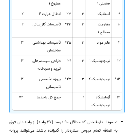
صنعتی 1
مطبوع 1
9
استاتیک
3
23
انتقال حرارت 2
2
10
مقاومت
3
24*
تأسیسات گازرسانی
2
مصالح 1
11
علم مواد
3
25*
تأسیسات بهداشتی
3
ساختمان
12
ترمودینامیک 1
3
26
طراحی سیستم‌های
3
تبرید و سردخانه
13*
ترمودینامیک 2
3
27*
پروژه تخصصی
3
تأسیساتی
14
آزمایشگاه
1
جمع کل واحدها
74
ترمودینامیک
تبصره ا: داوطلبانی که حداقل 90 درصد (67 واحد) از واحدهای فوق
به اضافه تمام دروس ستاره‌دار را گذرانده باشند می‌توانند پروانه