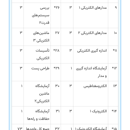
9
مدارهای الکتریکی 1
3
26*
بررسی
3
سیستم‌های
قدرت2
10
مدارهای الکتریکی 2
3
27
ماشین‌های
3
الکتریکی 3
11*
اندازه گیری الکتریکی
3
28*
تأسیسات
3
الکتریکی
12*
آزمایشگاه اندازه گیری
1
29*
طراحی پست
3
و مدار
13
الکترومغناطیس
3
30
آزمایشگاه
1
ماشین
الکتریکی2
14*
الکترونیک 1
3
31
آزمایشگاه
1
حفاظت و رله‌ها
15*
آزمایشگاه الکترونیک 1
1
32
جمع کل واحدها
73