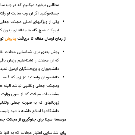
جستجوکنید اگر ان وب سایت لو رفته ب
ایمپکت هیچ گاه به مقاله ای بدون ک
از زمان ارسال مقاله تا دریافت
پذیرش
توس
روش بعدی برای شناسایی مجلات تقلبی
که ان مجلات را نشناختیم وزمان باقی
دانشجویان و پژوهشگران ایمیل نمیدهن
دانشجویان واساتید عزیزی که قصد چا
ومجلات جعلی وتقلبی نباشد البته هر
مشخصات مجلات که از سوی وزارت علو
ژورنالهای که به صورت جعلی وتقلب
دانشگاهها اطلاع داشته باشید ولیست ر
موسسه سینا برای جلوگیری از مجلات جعلی hijacked journals یا تقلبی Fake چه خدماتی انجام
برای شناسایی اعتبار مجلات که به انها شک