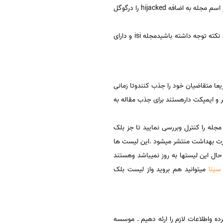
مطالبی برخورد میکنیم که در وب سایت های انگلیسی به تقلبی بودن ان وب سایت اشاره کرده باشند یا بصورت ساده تر اسم مجله به اضافه hijacked را درگوگل
یکی از ویژگیهای اصلی مجلات جعلی یا تقلبی عدم داوری وپذیرشهای تقلبی سریع السیردر ژورنالها میباشد و باید به این نکته توجه داشته باشیدمجله isi و دارای
عا متقاضیان خود را جذب کنندوتا زمانی
ر و ایمپکت دارهستند برای جذب مقاله به
جله را کنترل وبررسی نمایید تا جز بلک
زارت بهداشت منتشر میشود .این لیست ها
ال این لیستها به روز نمیباشد وهستند
سینا
میتوانید هم بروید واز لیست بلک
رده واطلاعات لازم را ارئه دهیم . موسسه