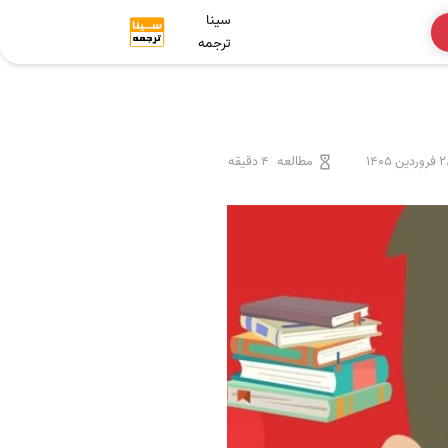
سینا
ترجمه
ردین 1405
مطالعه
4 دقیقه