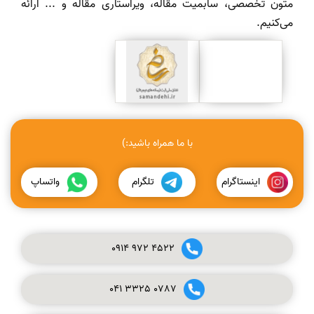
متون تخصصی، سابمیت مقاله، ویراستاری مقاله و ... ارائه
می‌کنیم.
با ما همراه باشید:)
اینستاگرام
تلگرام
واتساپ
0914
972
4522
041
3325
0787