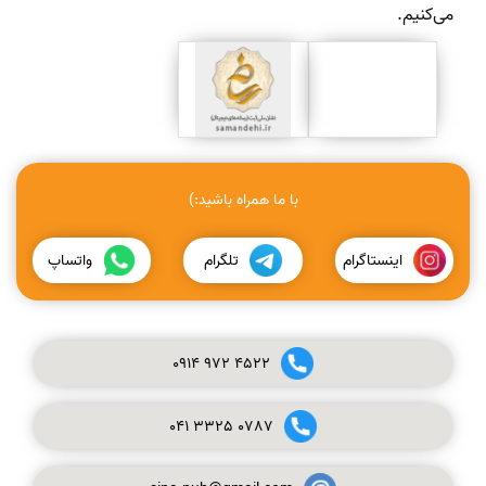
می‌کنیم.
با ما همراه باشید:)
اینستاگرام
تلگرام
واتساپ
0914
972
4522
041
3325
0787