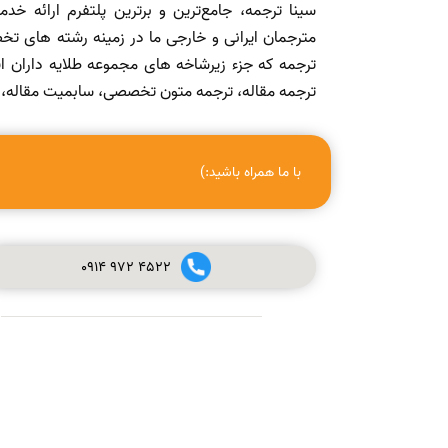
سینا ترجمه، جامع‌ترین و برترین پلتفرم ارائه خد
مترجمان ایرانی و خارجی ما در زمینه رشته های تخص
ترجمه که جزء زیرشاخه های مجموعه طلایه داران
ترجمه مقاله، ترجمه متون تخصصی، سابمیت مقاله، ویرا
با ما همراه باشید:)
0914
972
4522
صفر تا صد چاپ مقاله در مجله (ISI, SCOPUS, ISC, PUBMED و
علمی پژوهشی معتبر) + ویدئو آموزشی