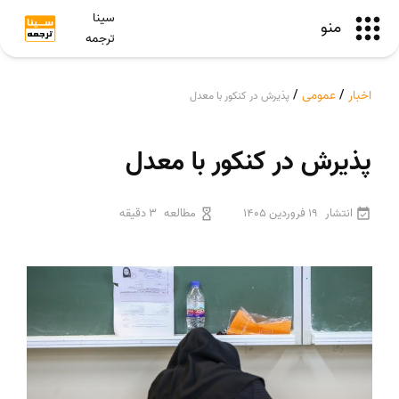
سینا
منو
ترجمه
اخبار
/
عمومی
/
پذیرش در کنکور با معدل
پذیرش در کنکور با معدل
انتشار
19 فروردین 1405
مطالعه
3 دقیقه