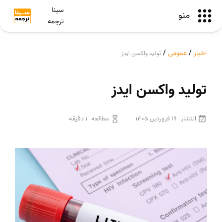
سینا
منو
ترجمه
اخبار
/
عمومی
/
تولید واکسن ایدز
تولید واکسن ایدز
انتشار
19 فروردین 1405
مطالعه
1 دقیقه