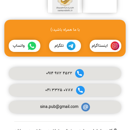
با ما همراه باشید:)
اینستاگرام
تلگرام
واتساپ
0914
972
4522
041
3325
0787
sina.pub@gmail.com