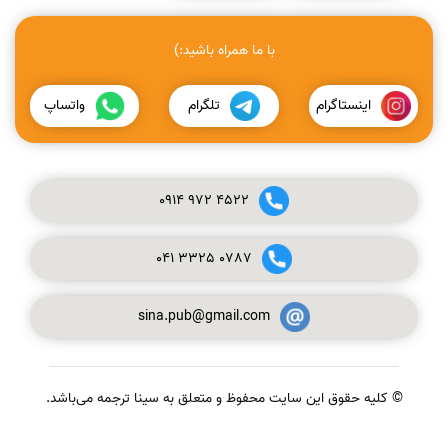
با ما همراه باشید:)
اینستاگرام
تلگرام
واتساپ
0914
972
4522
041
3325
0787
sina.pub@gmail.com
© کلیه حقوق این سایت محفوظ و متعلق به سینا ترجمه می‌باشد.