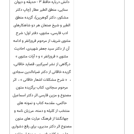
دانش درباره حافظ 3 - حدیقه و دیوان
سنایی، منطق الطیر عطار (چاپ دکتر
مشکور، دکتر گوهرین)، گزیده منطق
الطیر و شیخ صنعان هر دو شاهکارهای
ادب فارسی، مثنوی، دفتر اول؛ شرح
مثنوی شریف از مرحوم فروزانفر و ادامه
آن از دکتر سید جعفر شهیدی، احادیث
مثنوی « فروزانفر » و « آیات مثنوی »
درگاهی از نشر امیرکبیر، قصاید خاقانی،
گزیده خاقانی از دکتر ضیاءالدین سجادی
، « شرح مشکلات اشعار خاقانی » ، اثر
مرحوم سجادی، کتاب برگزیده متون
مصنوع و مزین فارسی اثر دکتر اسماعیل
حاکمی، مقدمه کتاب و نمونه های
منتخب از کلیله و دمنه، مرزبان نامه و
جهانگشا از فرهنگ عبارت های متون
مصنوع اثر دکتر مدبری، برای رفع دشواری