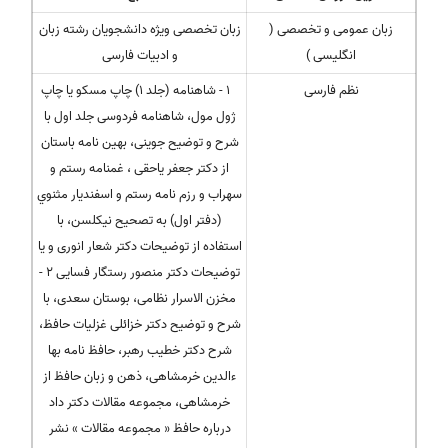
زبان عمومی و تخصصی (
زبان تخصصی ویژه دانشجویان رشته زبان
انگلیسی )
و ادبیات فارسی
نظم فارسی
1 - شاهنامه (جلد 1) چاپ مسکو یا چاپ
ژول مول، شاهنامه فردوسی جلد اول با
شرح و توضیح جوینی، بهین نامه باستان
از دکتر جعفر یاحقی ، غمنامه رستم و
سهراب و رزم نامه رستم و اسفندیار مثنوي
(دفتر اول) به تصحیح نیکلسن، با
استفاده از توضیحات دکتر شعار انوری و یا
توضیحات دکتر منصور رستگار فسایی 2 -
مخزن الاسرار نظامی، بوستان سعدی، با
شرح و توضیح دکتر خزائلی غزلیات حافظ،
شرح دکتر خطیب رهبر، حافظ نامه بها
ءالدین خرمشاهی، ذهن و زبان حافظ از
خرمشاهی، مجموعه مقالات دکتر داد
درباره حافظ « مجموعه مقالات » نشر