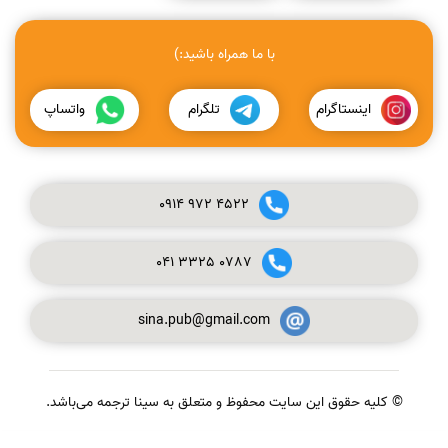
با ما همراه باشید:)
اینستاگرام
تلگرام
واتساپ
0914
972
4522
041
3325
0787
sina.pub@gmail.com
© کلیه حقوق این سایت محفوظ و متعلق به سینا ترجمه می‌باشد.