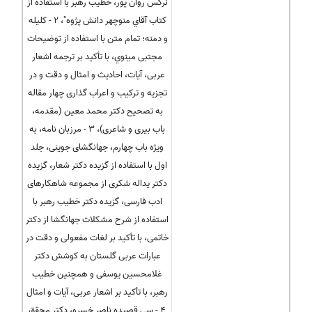
نرگس روان پور، خطیب رهبر با استفاده از
کتاب آقاي منوچهر دانش پژوه"، 2 - کلیله
و دمنه؛ تمام متن با استفاده از توضیحات
مجتبی مینوي، با تأکید بر ترجمه اشعار
عربی، آیات، احادیث و امثال و دقت و در
تجزیه و ترکیب و اعراب گذاری چهار مقاله
به تصحیح دکتر محمد معین (مقدمه،
باب بیری و شاعری)، 3 - مرزبان نامه، به
ویژه باب چهارم، جهانگشای جوینی، جلد
اول با استفاده از گزیده دکتر شعار، گزیده
دکتر یداله شکری از مجموعه شاهکارهای
ادب فارسی، گزیده دکتر خطیب رهبر با
استفاده از شرح مشکلات جهانگشا از دکتر
خاتمی، با تأکید بر لغات مفعولی و دقت در
عبارات عربی گلستان به کوشش دکتر
غلامحسین یوسفی و همچنین خطیب
رهبر، با تأکید بر اشعار عربی، آیات و امثال
4 - سی قصیده ناصر خسرو، دکتر محقق