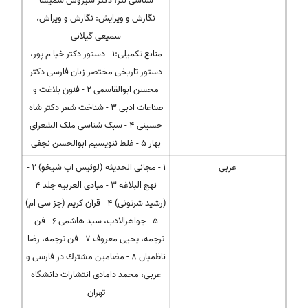
شناسی نثر، دکتر سیروس شمیسا
نگارش و ویرایش: نگارش و ویراش،
سمیعی گیلانی
منابع تکمیلی:1 - دستور دکتر خیا م پور،
دستور تاریخی مختصر زبان فارسی دکتر
محسن ابوالقاسمی 2 - فنون بلاغت و
صناعات ادبی 3 - شناخت شعر دکتر شاه
حسینی 4 - سبک شناسی ملک الشعرای
بهار 5 - غلط ننویسیم ابوالحسن نجفی
عربی
1 - مجانی الحدیثه (لوئیس اب شیخو) 2 -
نهج البلاغه 3 - مبادی العربیه جلد 4
(رشید شرتونی) 4 - قرآن کریم (جز سی ام)
5 - جواهرالادب، سید هاشمی 6 - فن
ترجمه، یحیی معروف 7 - فن ترجمه، رضا
ناظمیان 8 - مضامین مشترك در فارسی و
عربی، محمد دامادی انتشارات دانشگاه
تهران