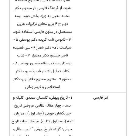
ها و مشکلات فنی و مصنوع استفاده
شود. از فرهنگ فارسی اثر مرحوم دکتر
محمد معین به ویژه بخش دوم، نیمه
دوم ج 4 برای معانی ترکیبات عربی
مستعمل در متون فارسی استفاده شود.
4 - قابوس نامه گزیده دکتر یوسفی 5 -
سیاست نامه دکتر شعار 6 - سی قصیده
ناصر خسرو، دکتر محقق 7 - کتاب
بوستان سعدی، غلامحسین یوسفی 8 -
کتاب تحلیل اشعار ناصرخسرو ، دکتر
محقق 9 - مثنوی معنوی دفتر اول، دکتر
استعلامی و کریم زمانی
نثر فارسی
1 - تاریخ بیهقی، گلستان سعدی کلیله و
دمنه، چهار مقاله نظامی عروضی تاریخ
جهانگشای جوینی ( جلد اول ) ، مرزبان
نامه (نیمه اول کتا ب) مرصادالعباد، تاریخ
بیهقی؛ گزینه تاریخ بیهقی " دبیر سیاقی،