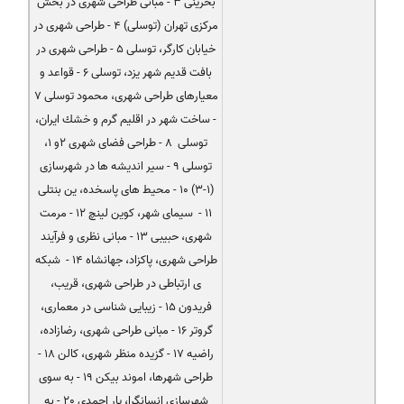
بحرینی 3 - مبانی طراحی شهری در بخش
مركزی تهران (توسلی) 4 - طراحی شهری در
خیابان كارگر، توسلی 5 - طراحی شهری در
بافت قدیم شهر یزد، توسلی 6 - قواعد و
معیارهای طراحی شهری، محمود توسلی 7
- ساخت شهر در اقلیم گرم و خشك ایران،
توسلی 8 - طراحی فضای شهری 2و 1،
توسلی 9 - سیر اندیشه ها در شهرسازی
(1-3) 10 - محیط های پاسخده، ین بنتلی
11 - سیمای شهر، كوین لینچ 12 - مرمت
شهری، حبیبی 13 - مبانی نظری و فرآیند
طراحی شهری، پاكزاد، جهانشاه 14 - شبكه
ی ارتباطی در طراحی شهری، قریب،
فریدون 15 - زیبایی شناسی در معماری،
گروتر 16 - مبانی طراحی شهری، رضازاده،
راضیه 17 - گزیده منظر شهری، كالن 18 -
طراحی شهرها، اموند بیكن 19 - به سوی
شهرسازی انسانگرا، یار احمدی 20 - به