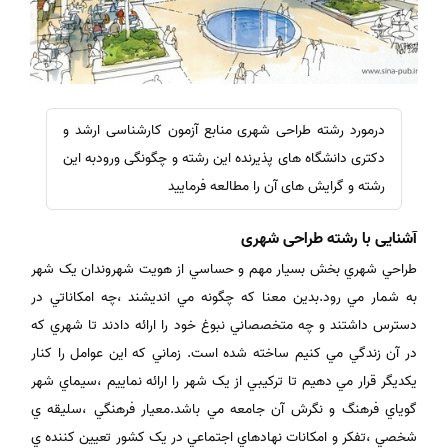
درمورد رشته طراحی شهری منابع آزمون کارشناسی ارشد و
دکتری دانشگاه های پذیرنده این رشته و چگونگی ورودبه این
رشته و گرایش های آن را مطالعه فرمایید
آشنایی با رشته طراحی شهری
طراحي شهري بخش بسيار مهم و حساسي از هويت شهروندان يک شهر
به شمار مي رود.بدين معنا که چگونه مي انديشند ،چه امکاناتي در
دسترس داشتند و چه متخصصاني نبوغ خود را ارائه دادند تا شهري که
در آن زندگي مي کنيم ساخته شده است. زماني که اين عوامل را کنار
يکديگر قرار مي دهيم تا ترکيبي از يک شهر را ارائه نماييم ،سيماي شهر
گوياي فرهنگ و نگرش آن جامعه مي باشد.معيار فرهنگي ،سليقه ي
شخصي ،تفکر و امکانات نهادهاي اجتماعي در يک کشور تعيين کننده ي