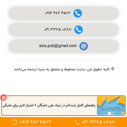
0914
972
4522
041
3325
0787
sina.pub@gmail.com
© کلیه حقوق این سایت محفوظ و متعلق به سینا ترجمه می‌باشد.
گفتگوی آنلاین
راهنمای کامل ثبت‌نام در بنیاد ملی نخبگان + امتیاز لازم برای نخبگی
0914
972
4522
041
3325
0787