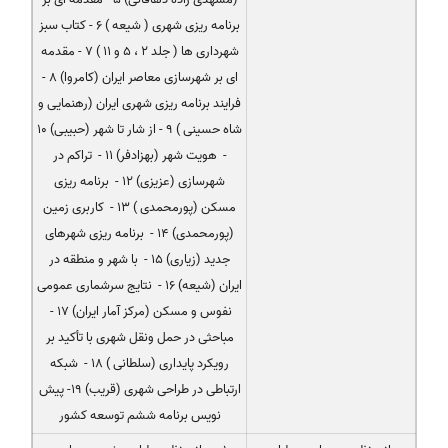
برنامه ریزی شهری ( شیعه ) 6 - کتاب سبز
شهرداری ها ( جلد 2 ، 5 و 11 ) 7 - مقدمه
ای بر شهرسازی معاصر ایران (كامروا) 8 -
فرایند برنامه ریزی شهری ایران (رهنمایی و
شاه حسینی ) 9 - از شار تا شهر (حبیبی) 10
- هویت شهر (بهزادفر) 11 - تراكم در
شهرسازی (عزیزی) 12 - برنامه ریزی
مسكن (پورمحمدی ) 13 - كاربری زمین
(پورمحمدی) 14 - برنامه ریزی شهرهای
جدید (زیاری) 15 - با شهر و منطقه در
ایران (شیعه) 16 - نتایج سرشماری عمومی
نفوس و مسكن (مركز آمار ایران) 17 -
مباحثی در حمل ونقل شهری با تأكید بر
رویكرد پایداری (سلطانی ) 18 - شبكه
ارتباطی در طراحی شهری (قریب) 19- پیش
نویس برنامه ششم توسعه كشور