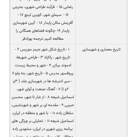
رضایی 15 - فرآیند طراحی شهری، بحرینی
16 - سیمای شهر، كویین لینچ 17 -
آفرینش مكان پایدار 18 - آیین شهرسازی
پایدار 19 -چگونه فضاهای همگانی را
مطالعه كنیم ،ترجمه بهزادفر
تاریخ معماری و شهرسازی
1 - تاریخ شكل شهر جیمز موریس 2 -
تاریخ شهر ، پاكزاد 3 - طراحی شهرها،
ادموند بیكن 4 - شهر و محیط زیست،
پروفسور مدرس 5 - تاریخ شهر، بنه ولو 6
- سیر اندیشه ها در شهرسازی جلد ( 3و
2و 1) 7 - آهنگ صنعت و آوای شهر،
اسماعیل شیعه 8 - از شار تا شهر، محسن
حبیبی 9 - مقدمه ای بر شهر و شهرنشینی،
سلطان زاده 10 - با شهر و منطقه در ایران،
اسماعیل شیعه 11 - تحلیلی بر ویژگی های
برنامه ریزی شهری در ایران، مشهدی زاده
دهاقانی 12 - مبانی و مفاهیم در معماری