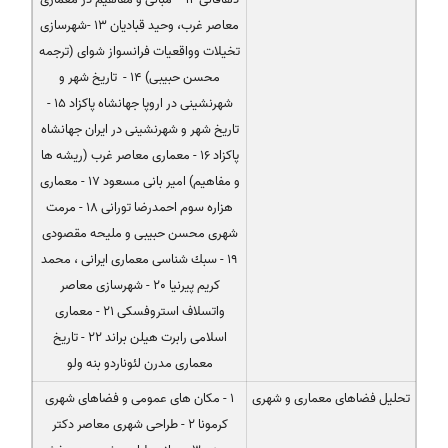
معاصر غرب، وحید قبادیان 13 -شهرسازی
تخیلات وواقعیات فرانسواز شوای (ترجمه
محسن حبیبی) 14 - تاریخ شهر و
شهرنشینی در اروپا جهانشاه پاكزاد 15 -
تاریخ شهر و شهرنشینی در ایران جهانشاه
پاكزاد 16 - معماری معاصر غرب (ریشه ها
و مفاهیم) امیر بانی مسعود 17 - معماری
هزاره سوم احمدرضا تورانی 18 - مرمت
شهری محسن حبیبی و ملیحه مقصودی
19 - سبك شناسی معماری ایرانی ، محمد
كریم پیرنیا 20 - شهرسازی معاصر
واتسلاف استروفسكی 21 - معماری
اسلامی رابرت هیلن براند 22 - تاریخ
معماری مدرن لئوناردو بنه ولو
تحلیل فضاهای معماری و شهری
1 - مكان های عمومی و فضاهای شهری
كرمونا 2 - طراحی شهری معاصر دكتر