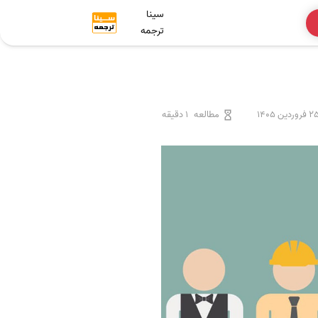
سینا
ترجمه
 فروردین 1405
مطالعه
1 دقیقه