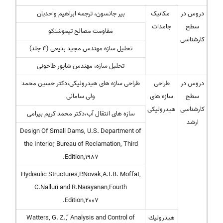
دروس در
مکانیک
بیر جانسون، ترجمه ابراهیم واحدیان
سطح
جامدات
مقاومت مصالح تیموشنکو
کارشناسی
تحلیل سازه مهندس مجید بدیعی (4 جلد)
تحلیل سازه، مهندس شاپور طاحونی
دروس در
طراحی
طراحی سازه های هیدرولیکی،دکتر حسین محمد
سطح
سازه های
ولی سامانی
کارشناسی
هیدرولیکی
سازه های انتقال آب،دکتر محمد کریم بیرامی
ارشد
Design Of Small Dams, U.S. Department of
the Interior, Bureau of Reclamation, Third
Edition,1987.
Hydraulic Structures,P.Novak,A.I.B. Moffat,
C.Nalluri and R.Narayanan,Fourth
Edition,2007.
هیدرولیك
Watters, G. Z.,” Analysis and Control of