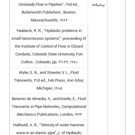
پیشرفته
Unsteady Flow in Pipeline”, 2nd ed.,
Butterworth Publishers’, Boston,
Massachusetts, 1984.
Yarabeck, R. R., “Hydraulic problems in
small transmission systems”, proceeding of
the Institute of Control of Flow in Closed
Conduits, Colorado State University, Fort
Collins , Colorado, pp. 31-44, 1970.
Wylie, E. B., and Streeter, V. L., Fluid
Transients, 3rd ed., Feb Press, Ann Arbor,
Michigan, 1985.
Betamio de Almedia, A., and Koelle, E., Fluid
Transients in Pipe Networks, Computational
Mechanics Publications, London, 1992.
Halliwell, A. R., “Velocity of water hammer
wave in an elastic pipe”,J. of Hydraulic