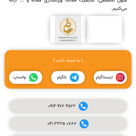
متون تخصصی، سابمیت مقاله، ویراستاری مقاله و ... ارائه
می‌کنیم.
با ما همراه باشید:)
اینستاگرام
تلگرام
واتساپ
0914
972
4522
041
3325
0787