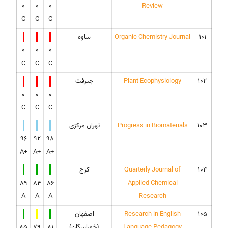
0
0
0
Review
C
C
C
101
Organic Chemistry Journal
ساوه
0
0
0
C
C
C
102
Plant Ecophysiology
جیرفت
0
0
0
C
C
C
103
Progress in Biomaterials
تهران مرکزی
96
92
98
A+
A+
A+
104
Quarterly Journal of
کرج
89
84
86
Applied Chemical
A
A
A
Research
105
Research in English
اصفهان
Language Pedagogy
(خوراسگان)
81
79
85