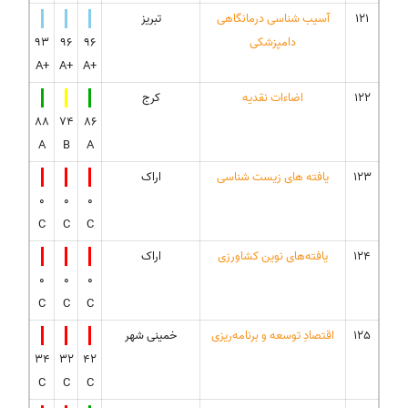
121
آسیب شناسی درمانگاهی
تبریز
دامپزشکی
96
96
93
A+
A+
A+
122
اضاءات نقدیه
کرج
88
74
86
A
B
A
123
یافته های زیست شناسی
اراک
0
0
0
C
C
C
124
یافته‌های نوین کشاورزی
اراک
0
0
0
C
C
C
125
اقتصادِ توسعه و برنامه‌ریزی
خمینی شهر
34
32
42
C
C
C