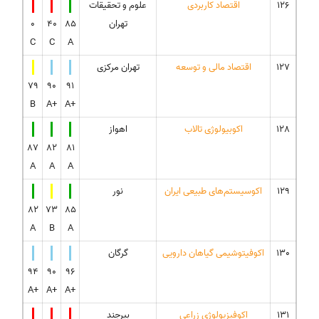
126
اقتصاد کاربردی
علوم و تحقیقات
تهران
85
40
0
C
C
A
127
اقتصاد مالی و توسعه
تهران مرکزی
79
90
91
B
A+
A+
128
اکوبیولوژی تالاب
اهواز
87
82
81
A
A
A
129
اکوسیستم‌های طبیعی ایران
نور
82
73
85
A
B
A
130
اکوفیتوشیمی گیاهان دارویی
گرگان
94
90
96
A+
A+
A+
131
اکوفیزیولوژی زراعی
بیرجند