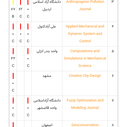
3
Anthropogenic Pollution
دانشگاه آزاد اسلامی
Journal
اردبیل
0
62
77
B
C
C
4
Applied Mechanical and
علی آبادکتول
0
0
0
Dynamic System and
C
C
C
Control
5
Computations and
واحد بندر انزلی
32
0
Simulations in Mechanical
C
C
Science
6
Creative City Design
مشهد
0
C
7
Fuzzy Optimization and
دانشگاه آزاداسلامی
Modeling Journal
واحد قائمشهر
0
0
C
C
8
Geoconservation
اصفهان