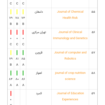
C
C
C
55
Journal of Chemical
دامغان
79
78
74
Health Risk
B
B
B
56
Journal of Clinical
تهران مرکزی
0
0
0
Immunology and Genetics
C
C
C
57
Journal of computer and
قزوین
79
81
85
Robotics
B
A
A
58
journal of crop nutrition
اهواز
84
80
86
science
A
A
A
59
Journal of Education
لامرد
0
Experiences