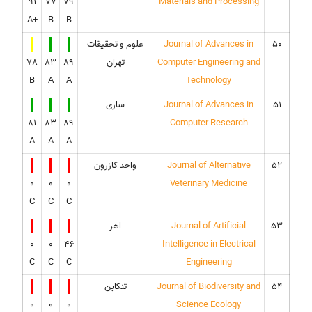
91
77
79
Materials and Processing
A+
B
B
50
Journal of Advances in
علوم و تحقیقات
Computer Engineering and
تهران
89
83
78
B
A
A
Technology
51
Journal of Advances in
ساری
81
83
89
Computer Research
A
A
A
52
Journal of Alternative
واحد کازرون
0
0
0
Veterinary Medicine
C
C
C
53
Journal of Artificial
اهر
0
0
46
Intelligence in Electrical
C
C
C
Engineering
54
Journal of Biodiversity and
تنکابن
0
0
0
Science Ecology