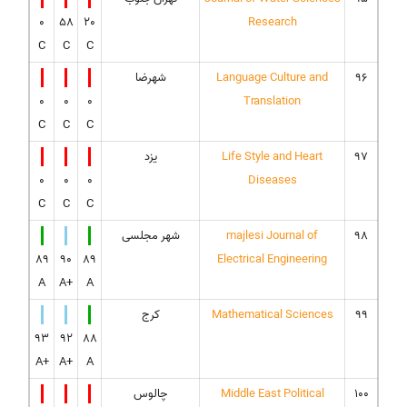
0
58
20
Research
C
C
C
96
Language Culture and
شهرضا
0
0
0
Translation
C
C
C
97
Life Style and Heart
یزد
0
0
0
Diseases
C
C
C
98
majlesi Journal of
شهر مجلسی
89
90
89
Electrical Engineering
A
A+
A
99
Mathematical Sciences
کرج
93
92
88
A+
A+
A
100
Middle East Political
چالوس