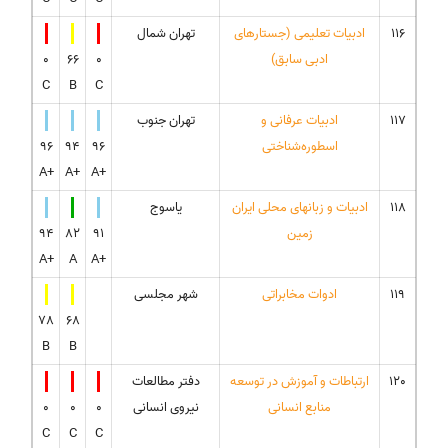
116
ادبیات تعلیمی (جستارهای
تهران شمال
ادبی سابق)
0
66
0
C
B
C
117
ادبیات عرفانی و
تهران جنوب
اسطوره‌‌شناختی
96
94
96
A+
A+
A+
118
ادبیات و زبانهای محلی ایران
یاسوج
زمین
91
82
94
A+
A
A+
119
ادوات مخابراتی
شهر مجلسی
78
68
B
B
120
ارتباطات و آموزش در توسعه
دفتر مطالعات
منابع انسانی
نیروی انسانی
0
0
0
C
C
C