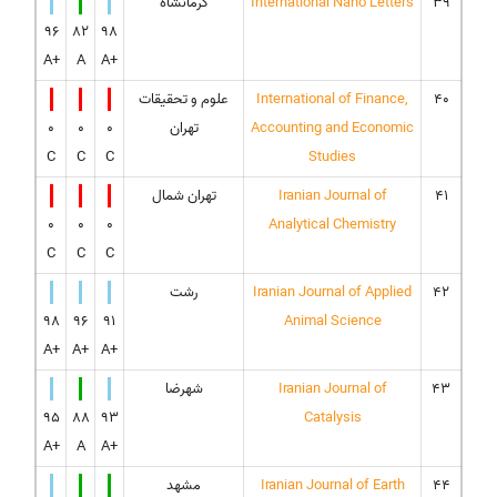
39
International Nano Letters
کرمانشاه
96
82
98
A+
A
A+
40
International of Finance,
علوم و تحقیقات
Accounting and Economic
تهران
0
0
0
C
C
C
Studies
41
Iranian Journal of
تهران شمال
0
0
0
Analytical Chemistry
C
C
C
42
Iranian Journal of Applied
رشت
98
96
91
Animal Science
A+
A+
A+
43
Iranian Journal of
شهرضا
95
88
93
Catalysis
A+
A
A+
44
Iranian Journal of Earth
مشهد