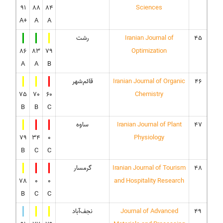
91
88
84
Sciences
A+
A
A
45
Iranian Journal of
رشت
86
83
79
Optimization
A
A
B
46
Iranian Journal of Organic
قائم‌شهر
75
70
60
Chemistry
B
B
C
47
Iranian Journal of Plant
ساوه
79
34
0
Physiology
B
C
C
48
Iranian Journal of Tourism
گرمسار
78
0
0
and Hospitality Research
B
C
C
49
Journal of Advanced
نجف‌آباد