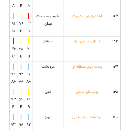
A
B
A
142
آینده پژوهی مدیریت
علوم و تحقیقات
تهران
23
76
91
A+
B
C
143
باستان شناسی ایران
شوشتر
36
68
71
C
B
B
144
برنامه ریزی منطقه ای
مرودشت
94
92
96
A+
A+
A+
145
بهارستان سخن
خوی
73
69
69
B
B
B
146
بهداشت مواد غذایی
تبریز
93
96
92