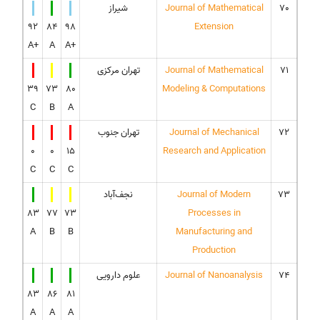
70
Journal of Mathematical
شیراز
92
84
98
Extension
A+
A
A+
71
Journal of Mathematical
تهران مرکزی
39
73
80
Modeling & Computations
C
B
A
72
Journal of Mechanical
تهران جنوب
0
0
15
Research and Application
C
C
C
73
Journal of Modern
نجف‌آباد
83
77
73
Processes in
A
B
B
Manufacturing and
Production
74
Journal of Nanoanalysis
علوم دارویی
83
86
81
A
A
A