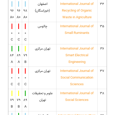
34
International Journal of
اصفهان
Recycling of Organic
(خوراسگان)
98
96
96
A+
A+
A+
Waste in Agriculture
35
International Journal of
چالوس
0
0
0
Small Ruminants
C
C
C
36
International Journal of
تهران مرکزی
84
89
79
Smart Electrical
A
A
B
Engineering
37
International Journal of
تهران مرکزی
0
0
0
Social Communication
C
C
C
Sciences
38
International Journal of
علوم و تحقیقات
Social Sciences
تهران
89
79
79
B
B
A