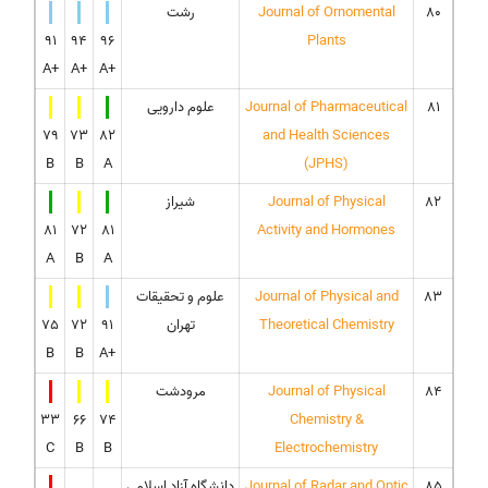
80
Journal of Ornomental
رشت
91
94
96
Plants
A+
A+
A+
81
Journal of Pharmaceutical
علوم دارویی
79
73
82
and Health Sciences
B
B
A
(JPHS)
82
Journal of Physical
شیراز
81
72
81
Activity and Hormones
A
B
A
83
Journal of Physical and
علوم و تحقیقات
Theoretical Chemistry
تهران
91
72
75
B
B
A+
84
Journal of Physical
مرودشت
33
66
74
Chemistry &
C
B
B
Electrochemistry
85
Journal of Radar and Optic
دانشگاه آزاد اسلامی