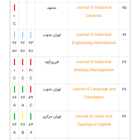
65
Journal of Industrial
مشهد
0
Catalysis
C
66
Journal of Industrial
تهران جنوب
94
92
93
Engineering International
A+
A+
A+
67
Journal of Industrial
فیروزکوه
0
0
60
Strategic Management
C
C
C
68
Journal of Language and
تهران جنوب
86
86
59
Translation
A
A
C
69
Journal of Linear and
تهران مرکزی
84
77
84
Topological Algebra
A
B
A