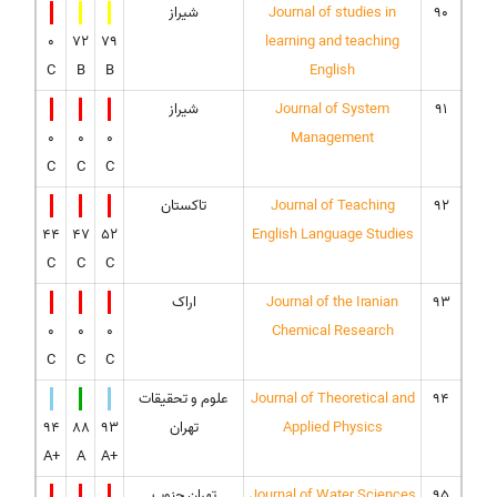
90
Journal of studies in
شیراز
0
72
79
learning and teaching
C
B
B
English
91
Journal of System
شیراز
0
0
0
Management
C
C
C
92
Journal of Teaching
تاکستان
44
47
52
English Language Studies
C
C
C
93
Journal of the Iranian
اراک
0
0
0
Chemical Research
C
C
C
94
Journal of Theoretical and
علوم و تحقیقات
Applied Physics
تهران
93
88
94
A+
A
A+
95
Journal of Water Sciences
تهران جنوب