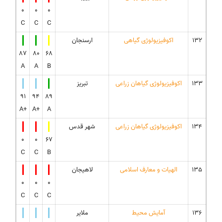
0
0
0
C
C
C
132
اکوفیزیولوژی گیاهی
ارسنجان
87
80
68
A
A
B
133
اکوفیزیولوژی گیاهان زراعی
تبریز
91
94
89
A+
A+
A
134
اکوفیزیولوژی گیاهان زراعی
شهر قدس
0
0
67
C
C
B
135
الهیات و معارف اسلامی
لاهیجان
0
0
0
C
C
C
136
آمایش محیط
ملایر