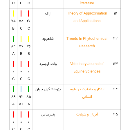
C
C
C
literature
111
Theory of Approximation
اراک
75
58
20
and Applications
B
C
C
112
Trends In Phytochemical
شاهرود
84
77
76
Research
A
B
B
113
Veterinary Journal of
واحد ارومیه
0
0
0
Equine Sciences
C
C
C
114
ابتکار و خلاقیت در علوم
پژوهشگران جوان
انسانی
85
92
89
A
A+
A
115
آبزیان و شیلات
بندرعباس
0
0
0
C
C
C