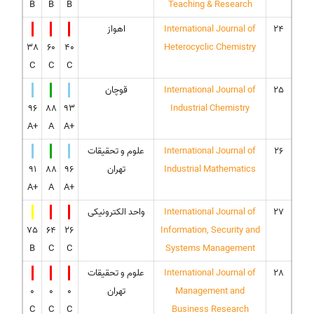
B
B
B
Teaching & Research
24
International Journal of
اهواز
38
60
40
Heterocyclic Chemistry
C
C
C
25
International Journal of
قوچان
96
88
93
Industrial Chemistry
A+
A
A+
26
International Journal of
علوم و تحقیقات
Industrial Mathematics
تهران
96
88
91
A+
A
A+
27
International Journal of
واحد الکترونیکی
75
64
26
Information, Security and
B
C
C
Systems Management
28
International Journal of
علوم و تحقیقات
Management and
تهران
0
0
0
C
C
C
Business Research