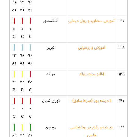
91
94
96
A+
A+
A+
137
آموزش، مشاوره و روان درمانی
اسلامشهر
0
0
0
C
C
C
138
آموزش وارزشیابی
تبریز
93
96
96
A+
A+
A+
139
آنالیز سازه- زلزله
مراغه
79
74
25
B
B
C
140
اندیشه پویا (صراط سابق)
تهران شمال
0
0
0
C
C
C
141
اندیشه و رفتار در روانشناسی
رودهن
بالینی
86
74
82