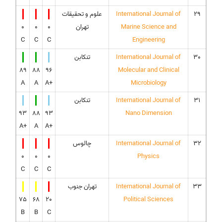
29
International Journal of
علوم و تحقیقات
Marine Science and
تهران
0
0
0
C
C
C
Engineering
30
International Journal of
تنکابن
89
88
96
Molecular and Clinical
A
A
A+
Microbiology
31
International Journal of
تنکابن
93
88
93
Nano Dimension
A+
A
A+
32
International Journal of
چالوس
0
0
0
Physics
C
C
C
33
International Journal of
تهران جنوب
75
68
20
Political Sciences
B
B
C