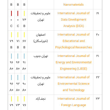
B
B
B
Nanomaterials
19
International Journal of
علوم و تحقیقات
Data Envelopment
تهران
74
0
0
C
C
B
Analysis (DEA)
20
International Journal of
اصفهان
Educational and
(خوراسگان)
67
71
79
B
B
B
Psychological Researches
21
International Journal of
تهران جنوب
96
94
91
Energy and Environmental
A+
A+
A+
Engineering (IJEEE)
22
International Journal of
علوم و تحقیقات
Environmental Science
تهران
90
92
96
A+
A+
A+
and Technology
23
International Journal of
نجف‌آباد
79
73
76
Foreign Language