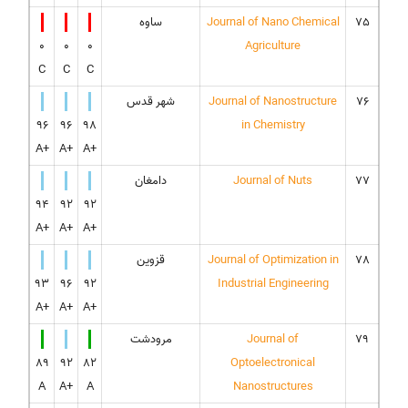
75
Journal of Nano Chemical
ساوه
0
0
0
Agriculture
C
C
C
76
Journal of Nanostructure
شهر قدس
96
96
98
in Chemistry
A+
A+
A+
77
Journal of Nuts
دامغان
94
92
92
A+
A+
A+
78
Journal of Optimization in
قزوین
93
96
92
Industrial Engineering
A+
A+
A+
79
Journal of
مرودشت
89
92
82
Optoelectronical
A
A+
A
Nanostructures