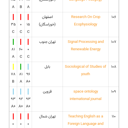
A
B
A
106
Research On Crop
اصفهان
Ecophysiology
(خوراسگان)
15
0
35
C
C
C
107
Signal Processing and
تهران جنوب
81
60
0
Renewable Energy
A
C
C
108
Sociological of Studies of
بابل
78
81
96
youth
B
A
A+
109
space ontology
قزوین
93
92
93
international journal
A+
A+
A+
110
Teaching English as a
تهران شمال
0
0
0
Foreign Language and