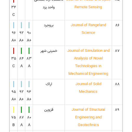
Remote Sensing
واحد یزد
34
C
86
Journal of Rangeland
بروجرد
96
92
90
Science
A+
A+
A+
87
Journal of Simulation and
خمینی شهر
35
84
83
Analysis of Novel
C
A
A
Technologies in
Mechanical Engineering
88
Journal of Solid
اراک
95
92
94
Mechanics
A+
A+
A+
89
Journal of Structural
قزوین
75
87
80
Engineering and
B
A
A
Geotechnics