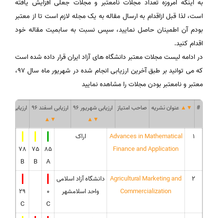
به اینکه امروزه تعداد مجلات نامعتبر و مجلات جعلی افزایش یافته
است، لذا قبل ازاقدام به ارسال مقاله به یک مجله لازم است تا از معتبر
بودم آن اطمینان حاصل نمایید، سپس نسبت به سابمیت مقاله خود
اقدام کنید.
در ادامه لیست مجلات معتبر دانشگاه های آزاد ایران قرار داده شده است
که می توانید بر طبق آخرین ارزیابی انجام شده در شهریور ماه سال 97،
معتبر و نامعتبر بودن مجلات را مشاهده نمایید
#
▼
▲
عنوان نشریه
صاحب امتیاز
ارزیابی شهریور 96
ارزیابی اسفند 96
ارزیابی شهریور
▲
▼
▲
▼
▲
▼
1
Advances in Mathematical
اراک
78
75
85
Finance and Application
B
B
A
2
Agricultural Marketing and
دانشگاه آزاد اسلامی
Commercialization
واحد اسلامشهر
0
29
C
C