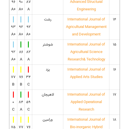
96
90
87
Advanced Structural
A+
A+
A
Engineering
14
International Journal of
رشت
93
92
92
Agricultural Management
A+
A+
A+
and Development
15
International Journal of
شوشتر
92
86
82
Agricultural Science
A+
A
A
Research& Technology
16
International Journal of
یزد
77
76
34
Applied Arts Studies
B
B
C
17
International Journal of
لاهیجان
0
84
59
Applied Operational
C
A
C
Research
18
International Journal of
ورامین
75
77
76
Bio-inorganic Hybrid