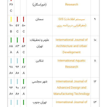
Research
(خوراسگان)
36
C
9
GIS (سیستم اطلاعات
سمنان
جغرافیایی دربرنامه ریزی)
50
57
70
B
C
C
10
Iinternational Journal of
علوم و تحقیقات
Architecture and Urban
تهران
54
83
85
A
A
C
Development
11
International Aquatic
تنکابن
98
94
87
Research
A+
A+
A
12
International Journal of
شهر مجلسی
94
90
87
Advanced Design and
A+
A+
A
Manufacturing Technology
13
International Journal of
تهران جنوب