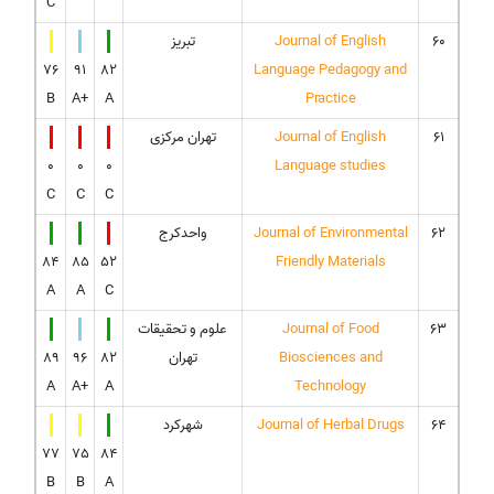
C
60
Journal of English
تبریز
76
91
82
Language Pedagogy and
B
A+
A
Practice
61
Journal of English
تهران مرکزی
0
0
0
Language studies
C
C
C
62
Journal of Environmental
واحدکرج
84
85
52
Friendly Materials
A
A
C
63
Journal of Food
علوم و تحقیقات
Biosciences and
تهران
82
96
89
A
A+
A
Technology
64
Journal of Herbal Drugs
شهرکرد
77
75
84
B
B
A