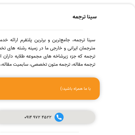
سینا ترجمه
سینا ترجمه، جامع‌ترین و برترین پلتفرم ارائه خد
مترجمان ایرانی و خارجی ما در زمینه رشته های تخص
ترجمه که جزء زیرشاخه های مجموعه طلایه داران
ترجمه مقاله، ترجمه متون تخصصی، سابمیت مقاله، ویرا
با ما همراه باشید:)
0914
972
4522
صفر تا صد چاپ مقاله در مجله (ISI, SCOPUS, ISC, PUBMED و