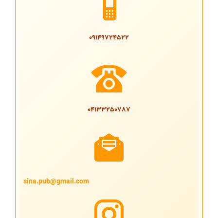
09149724522
04133250787
sina.pub@gmail.com