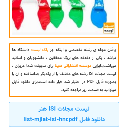
یافتن مجله ی رشته تخصصی و اینکه جز
بلک لیست
دانشگاه ها
نباشد ، یکی از دغدغه های برزگ محققین ، دانشجویان و اساتید
میباشد.بنابراین
موسسه انتشاراتی سینا
برای سهولت شما عزیزان ،
لیست مجلات ISI رشته های مختلف را از یکدیگر جداساخته و آن را
بصورت فایل PDF در اختیار شما قرار داده است.برای دانلود فایل
میتوانید به قسمت زیر مراجعه کنید.
لیست مجلات ISI هنر
دانلود فایل list-mjlat-isi-hnr.pdf