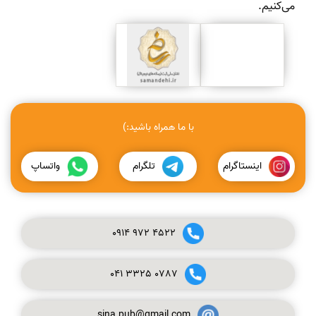
می‌کنیم.
با ما همراه باشید:)
اینستاگرام
تلگرام
واتساپ
0914
972
4522
041
3325
0787
sina.pub@gmail.com