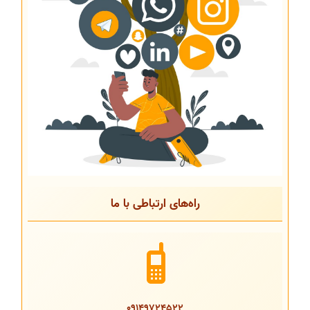
راه‌های ارتباطی با ما
09149724522