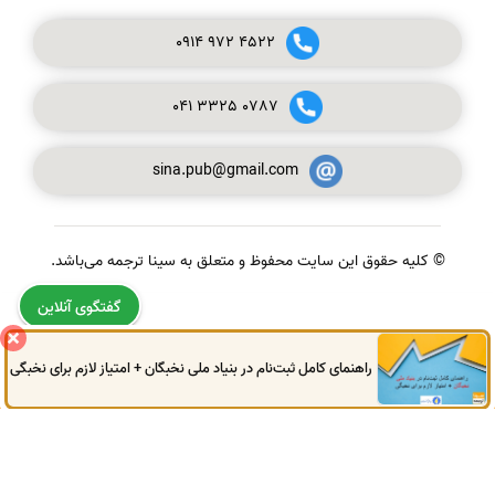
0914
972
4522
041
3325
0787
sina.pub@gmail.com
© کلیه حقوق این سایت محفوظ و متعلق به سینا ترجمه می‌باشد.
گفتگوی آنلاین
راهنمای کامل ثبت‌نام در بنیاد ملی نخبگان + امتیاز لازم برای نخبگی
0914
972
4522
041
3325
0787