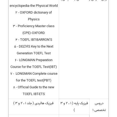
encyclopedia-the Physical World
2 - OXFORD dictionary of
Physics
3 - Proficiency Master class
(CPE)-OXFORD
4 - TOEFL IBT-BARRON’S
5 - DELTA’S Key to the Next
Generation TOEFL Test
6 - LONGMAN Preparation
Course for the TOEFL Test(IBT)
7 - LONGMAN Complete course
for the TOEFL test(PBT)
8 - Official Guide to the new
TOEFL IBT-ETS
دروس
فیزیک پایه ( 1 ، 2 و 3
فیزیک هالیدی ( جلد 1 ، 2 و 3 )
تخصصی 1
)