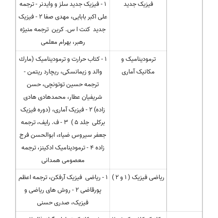
فیزیک جدید
1 - فیزیک جدید سلز و وایدنر - ترجمه
علی اکبر بابایی، مهدی صفا 2 - فیزیک
جدید کنت ا س. کرین ترجمه منیژه
رهبر، بهرام معلمی
ترمودینامیک و
1 - کتاب حرارت و ترمودینامیک (مارك
مکانیک آماری
والد و زیمانسکی، ریچارد ریتمن -
ترجمه حسین توتونچی، حسن
شریفیان عطار، محمدهادی هادی
زاده) 2 - فیزیک آماری، (دوره فیزیک
برکلی جلد 5 ) 3 - ف. رایف، ترجمه
جعفر سیروس ضیاء، ابوالحسن فرج
زاده 4 - ترمودینامیک ادکینز، ترجمه
معصومی همدانی
ریاضی فیزیک ( 1 و 2 )
1 - ریاضی فیزیک آرفکن، ترجمه اعظم
پورقاضی 2 - روش های ریاضی و
فیزیک، صدری حسنی