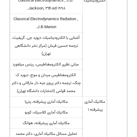
الكترودینامیک
Classical Electrodynamics , J.D.
Jackson, 3th ed 1998.
Classical Electrodynamics Radiation ,
J.B.Marion.
آشنایی با الكترودینامیك، دیوید جی. گریفیث،
ترجمه حسین فرمان (مركز نشر دانشگاهی
تهران)
مبانی نظری الكترومغناطیس، ریتس میلفورد
الكترومغناطیس میدان و موج، دیوید ک
چنگ، ترجمه دكتر پرویز جبه دار مارالانی و دكتر
محمد قوامی (انتشارات دانشگاه تهران)
مكانیک آماری
مكانیك آماری پیشرفته، پتریا
پیشرفته 1
مكانیك آماری كلاسیك، كوبو
مكانیك آماری پیشرفته، هوانگ
تحلیل مسائل مكانیك آماری، دكتر محمد