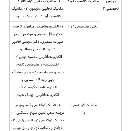
دروس
مکانیک کلاسیک 1 و 2
1 - مکانیک تحلیلی گراندفالز 2 -
تخصصی 2
مکانیک تحلیلی سایمون 3 - مکانیک
کلاسیک آریا 4 - دینامیک ماریون
الکترومغناطیس 1 و 2
1 - الکترومغناطیس میلفورد ترجمه
دکتر جلال صمیمی، مهندس ناصر
علیزاده قمصری، دکتر مجتبی آقامیر
2 - رهیافت حل مسأله و
الکترومغناطیس محمود دیانی 3 -
الکتریسیته و مغناطیس نایفه،
براسل، ترجمه محمد حیدری ،سارنگ
زینی زاده 4 - آشنایی با
الکترودینامیک گریفیث 5 -
الکترومغناطیس، ویلیام هیت
مکانیک کوانتومی 1
1 - فیزیک کوانتومی گاسیروویچ
و2
ترجمه محی الدین شیخ الاسلامی 2 -
مکانیک کوانتومی نور الدین زتیلی 3 -
کوانتوم لاندائو، کوانتوم سل ویدر،