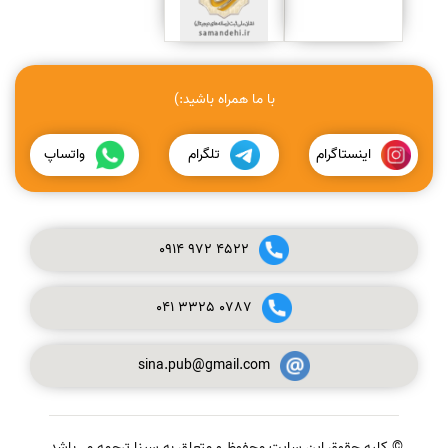
با ما همراه باشید:)
اینستاگرام
تلگرام
واتساپ
0914
972
4522
041
3325
0787
sina.pub@gmail.com
© کلیه حقوق این سایت محفوظ و متعلق به سینا ترجمه می‌باشد.