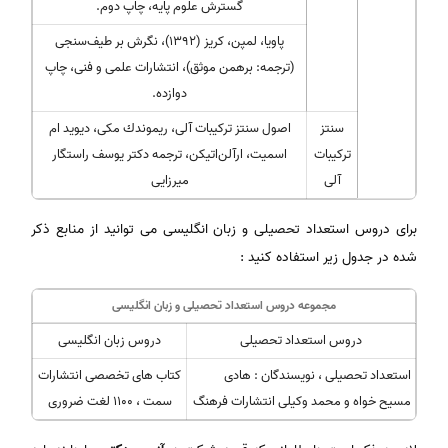
گسترش علوم پایه، چاپ دوم.
پاویا، لمپن، كریز (1392)، نگرش بر طیف‌سنجی
(ترجمه: برهمن موثق)، انتشارات علمی و فنی، چاپ
دوازده.
سنتز
اصول سنتز تركیبات آلی، ریموندك‌ مكی، دیوید ام
تركیبات
اسمیت، ارآلن‌اتیكن، ترجمه دكتر یوسف راستگار
آلی
میرزایی
برای دروس استعداد تحصیلی و زبان انگلیسی می توانید از منابع ذکر
شده در جدول زیر استفاده کنید :
مجموعه دروس استعداد تحصیلی و زبان انگلیسی
دروس استعداد تحصیلی
دروس زبان انگلیسی
استعداد تحصیلی ، نویسندگان : هادی
کتاب های تخصصی انتشارات
مسیح خواه و محمد وکیلی انتشارات فرهنگ
سمت ، 1100 لغت ضروری