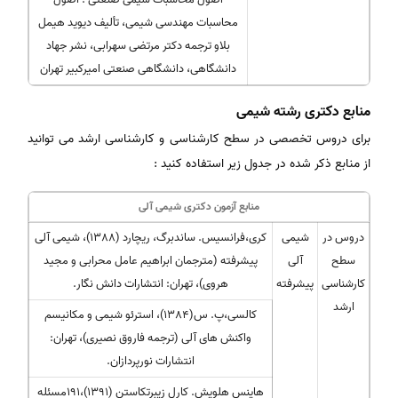
محاسبات مهندسی شیمی، تألیف دیوید هیمل
بلاو ترجمه دکتر مرتضی سهرابی، نشر جهاد
دانشگاهی، دانشگاهی صنعتی امیرکبیر تهران
منابع دکتری رشته شیمی
برای دروس تخصصی در سطح کارشناسی و کارشناسی ارشد می توانید
از منابع ذکر شده در جدول زیر استفاده کنید :
منابع آزمون دکتری شیمی آلی
دروس در
شیمی
کری،فرانسیس. ساندبرگ، ریچارد (1388)، شیمی آلی
سطح
آلی
پیشرفته (مترجمان ابراهیم عامل محرابی و مجید
کارشناسی
پیشرفته
هروی)، تهران: انتشارات دانش نگار.
ارشد
کالسی،پ. س(1384)، استرئو شیمی و مکانیسم
واکنش های آلی (ترجمه فاروق نصیری)، تهران:
انتشارات نورپردازان.
هاینس هلویش. کارل زیبرتکاستن (1391)،191مسئله