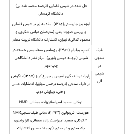
حل شده در شیمی فضایی (ترجمه محمد غندالی)،
دانشگاه گرمسار.
اوزه بیو جاریستی(1386)، مقدمه ای بر شیمی فضایی
و بررسی صورت بندی (مترجمان عباس شکروی و
محمود کمالی)، تهران: انتشارات دانشگاه تربیت معلم.
طیف
كمپ، ویلیام (1389)، رزونانس مغناطیسی هسته در
سنجی
شیمی (ترجمه عیسی یاوری)،‌ مرکز نشر دانشگاهی،
در
چاپ دوم.
شیمی
پاویا، دونالد، گری لمپمن و جورج کریز (1385)، نگرشی
آلی
بر طیف سنجی (ترجمه برهمن موثق)، انتشارات علمی
و فنی، ویرایش دوم.
توكلی، سعید امیراصلان‌زاده ممقانی، NMR
هورست، فریبولین (1393)، مبانی طیف‌سنجیNMR
4ـ توكلی، سعید امیراصلان‌زاده ممقانی، تارا رشدی،
یك بعدی و دو بعدی (ترجمه: حسین انتشارات