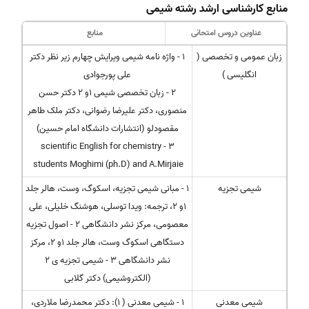
منابع کارشناسی ارشد رشته شیمی
عناوین دروس امتحانی
منابع
زبان عمومی و تخصصی (
1 - واژه نامه شیمی ویرایش چهارم زیر نظر دکتر
انگلیسی )
علی پورجوادی
2 - زبان تخصصی شیمی 1و 2 دکتر حسن
منصوری، دکتر علیرضا رضوانی، دکتر ملک طاهر
مقصودلو (انتشارات دانشگاه امام حسین)
3 - scientific English for chemistry
students Moghimi (ph.D) and A.Mirjaie
شیمی تجزیه
1 - مبانی شیمی تجزیه، اسکوگ، وست، هالر جلد
1و 2، ترجمه: ویدا توسلی، هوشنگ خلیلی، علی
معصومی، مرکز نشر دانشگاهی 2 - اصول تجزیه
دستگاهی اسکوگ وست، هالر جلد 1و 2، مرکز
نشر دانشگاهی 3 - شیمی تجزیه ی 2
(الکتروشیمی) دکتر گلابی
شیمی معدنی
1 - شیمی معدنی ( 1): دکتر محمدرضا ملاردی،