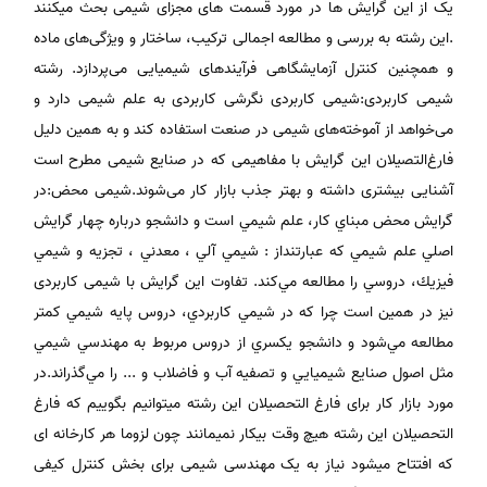
یک از این گرایش ها در مورد قسمت های مجزای شیمی بحث میکنند
.این رشته به بررسی‌ و مطالعه‌ اجمالی‌ ترکیب‌، ساختار و ویژگی‌های‌ ماده‌
و همچنین‌ کنترل‌ آزمایشگاهی‌ فرآیندهای‌ شیمیایی‌ می‌پردازد. رشته
شیمی کاربردی:شیمی کاربردی نگرشی کاربردی به علم شیمی دارد و
می‌خواهد از آموخته‌های شیمی در صنعت استفاده کند و به همین دلیل
فارغ‌التصیلان این گرایش با مفاهیمی که در صنایع شیمی مطرح است
آشنایی بیشتری داشته و بهتر جذب بازار کار می‌شوند.شیمی محض:در
گرايش محض مبناي كار، علم شيمي است و دانشجو درباره چهار گرايش
اصلي علم شيمي كه عبارتنداز : شيمي آلي ، معدني ، تجزيه و شيمي
فيزيك، دروسي را مطالعه مي‌كند. تفاوت این گرایش با شیمی کاربردی
نیز در همین است چرا که در شيمي كاربردي، دروس پايه شيمي كمتر
مطالعه مي‌شود و دانشجو يكسري از دروس مربوط به مهندسي شيمي
مثل اصول صنايع شيميايي و تصفيه آب و فاضلاب و ... را مي‌گذراند.در
مورد بازار کار برای فارغ التحصیلان این رشته میتوانیم بگوییم که فارغ
التحصیلان این رشته هیچ وقت بیکار نمیمانند چون لزوما هر کارخانه ای
که افتتاح میشود نیاز به یک مهندسی شیمی برای بخش کنترل کیفی