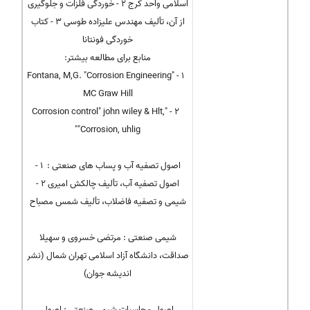
اسلامی واحد کرج 2 - خوردگی فلزات و جلوگیری
از آن، تألیف مهندس علیزاده طوسی 3 - کتاب
خوردگی فونتانا
منابع برای مطالعه بیشتر:
1 - Fontana, M,G. "Corrosion Engineering"
MC Graw Hill
2 - "Corrosion control" john wiley & Hlt,
"Corrosion, uhlig"
اصول تصفیه آب و پساب های صنعتی : 1 -
اصول تصفیه آب، تألیف چالکش امیری 2 -
شیمی و تصفیه فاضلاب، تألیف شمس مصباح
شیمی صنعتی : مرتضی خسروی و سهیلا
صداقت، دانشگاه آزاد اسلامی تهران شمال (نشر
اندیشه جوان)
اصول محاسبات شیمی صنعتی : اصول