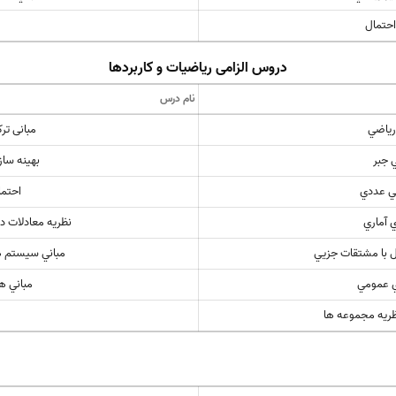
احتمال
دروس الزامی ریاضیات و کاربردها
نام درس
 رياضي
مبانی تر
 جبر
بهينه سا
ي عددي
احتمال
 آماري
نظريه معادلات د
ل با مشتقات جزيي
مباني سيستم ه
ي عمومي
مباني 
ظريه مجموعه ها