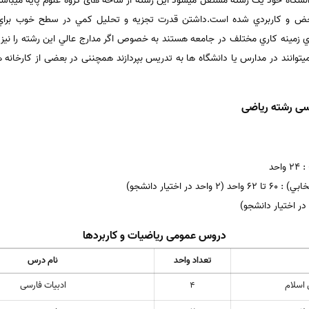
دانشگاه خود یک رشته مستقل میشود این رشته از شاخه های گروه علوم پایه میباش
 و کاربردي شده است.داشتن قدرت تجزيه و تحليل کمي در سطح خوب براي د
اي زمينه کاري مختلف در جامعه هستند به خصوص اگر مدارج عالي اين رشته را نيز گ
وانند در مدارس یا دانشگاه ها به تدریس بپردازند همچننی در بعضی از کارخانه ه
ی رشته ریاضی
حد
اختيار دانشجو)
دروس عمومی ریاضیات و کاربردها
تعداد واحد
نام درس
 اسلام
4
ادبیات فارسی