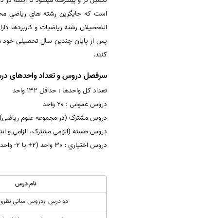
تکمیل تر و پیشرفته میشود تا اینکه در 
است که جايگزين رشته هاي رياضي محض
التحصیلان رشته رياضيات و کاربردها دار
پس از پایان چندین سال تحصیلی خود میت
کنند.
سرفصل دروس و تعداد واحدهای درس
تعداد کل واحدها : حداقل 132 واحد
دروس عمومی : 20 واحد
دروس مشترک (در مجموعه علوم ریاضی) : 24 وا
دروس هسته (الزامي مشترک، الزامي و انتخابي) : 60 تا 62 واحد (2 واحد در 
دروس اختياري : 30 واحد (2+ يا 2- واحد در اختيار دانشجو)
نام درس
دو درس ازدروس مبانی نظری