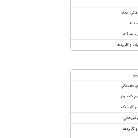
اتي اعداد
ختلط
 پيشرفته
ات و کاربردها
رس
ي مقدماتي
م کامپيوتر
ير کلاسيک
 غيرخطي
 کاربردها