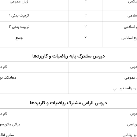
لامی
2
زبان عمومی
سلامی
2
تربیت بدنی 1
 اسلامی
2
تربیت بدنی 2
بع اسلامی
2
جمع
دروس مشترک پایه ریاضیات و کاربردها
درس
نام د
عمومی
معادلات د
و برنامه نويسي
دروس الزامی مشترک ریاضیات و کاربردها
درس
نام د
وم رياضي
مباني ماتريسه
ليز رياضي
مباني آنال