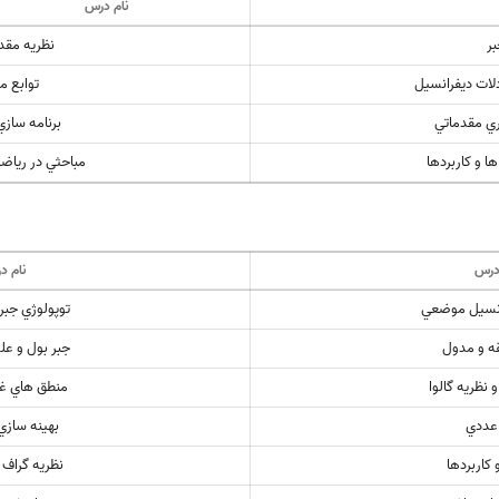
نام درس
ر
نظريه مقدم
ات ديفرانسيل
توابع م
ي مقدماتي
برنامه سازي
ها و کاربردها
مباحثي در رياضي
درس
نام د
نسيل موضعي
توپولوژي جبر
ه و مدول
جبر بول و علو
نظريه گالوا
منطق هاي غ
 عددي
بهينه سازي
 کاربردها
نظريه گراف و