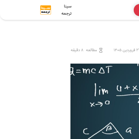
سینا
ترجمه
دین 1405
مطالعه
8 دقیقه