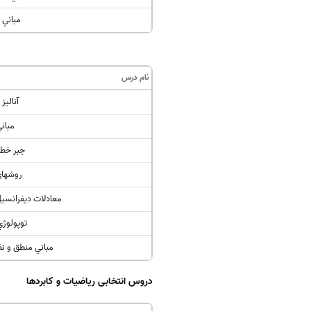
مباني 
نام درس
آناليز
مباني
جبر خط
روشهاي
معادلات ديفرانسي
توپولوژ
مباني منطق و ن
دروس انتخابی ریاضیات و کابردها