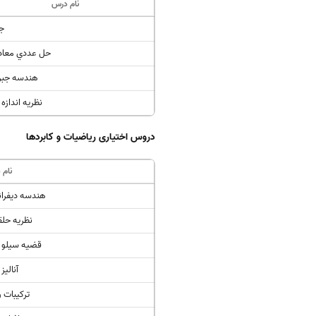
نام درس
جب
حل عددي معادل
هندسه جبر
نظريه اندازه 
دروس اختیاری ریاضیات و کابردها
نام 
هندسه ديفرا
نظريه حلق
قضيه سيلو و 
آناليز
ترکيبات و