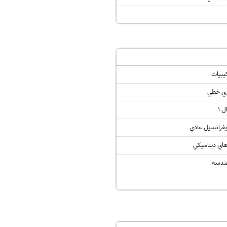
کیبیات
زي خطي
 1
يفرانسيل عادي
اي ديناميکي
هندسه