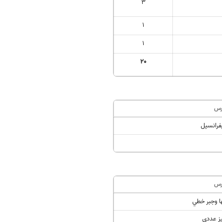
3
1
1
20
رس
یفرانسیل
رس
ا وجبر خطي
يز عددي