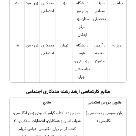
پیام نور
صرفا با
دانشگاه
یزد
مددکاری
زن - مرد
50
سوابق
پیام نور
اجتماعی
تحصیلی
استان یزد -
مرکز
اردکان
روزانه
با آزمون
دانشگاه
تهران
مددکاری
زن - مرد
18
- نیمه
علوم
اجتماعی
متمرکز
بهزیستی و
توانبخشی
- تهران
منابع کارشناسی ارشد رشته مددکاری اجتماعی
عناوین دروس امتحانی
منابع
زبان عمومی و تخصصی (
عمومی : ۱- کتاب گرامر کاربردی زبان انگلیسی،
انگلیسی )
شهاب اناری و همکاران، انتشارات مبتکران. ۲-
کتاب گرامر زبان انگلیسی، عباس فرزام،