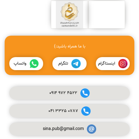
با ما همراه باشید:)
اینستاگرام
تلگرام
واتساپ
0914
972
4522
041
3325
0787
sina.pub@gmail.com