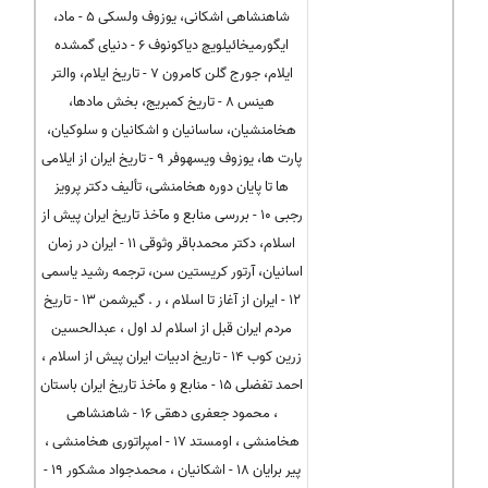
شاهنشاهی اشكانی، یوزوف ولسكی 5 - ماد،
ایگورمیخائیلویچ دیاكونوف 6 - دنیای گمشده
ایلام، جورج گلن كامرون 7 - تاریخ ایلام، والتر
هینس 8 - تاریخ كمبریج، بخش مادها،
هخامنشیان، ساسانیان و اشكانیان و سلوكیان،
پارت ها، یوزوف ویسهوفر 9 - تاریخ ایران از ایلامی
ها تا پایان دوره هخامنشی، تألیف دکتر پرویز
رجبی 10 - بررسی منابع و مآخذ تاریخ ایران پیش از
اسلام، دکتر محمدباقر وثوقی 11 - ایران در زمان
اسانیان، آرتور کریستین سن، ترجمه رشید یاسمی
12 - ایران از آغاز تا اسلام ، ر . گیرشمن 13 - تاریخ
مردم ایران قبل از اسلام لد اول ، عبدالحسین
زرین کوب 14 - تاریخ ادبیات ایران پیش از اسلام ،
احمد تفضلی 15 - منابع و مآخذ تاریخ ایران باستان
، محمود جعفری دهقی 16 - شاهنشاهی
هخامنشی ، اومستد 17 - امپراتوری هخامنشی ،
پیر برایان 18 - اشکانیان ، محمدجواد مشکور 19 -