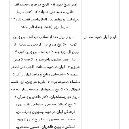
امیر شیخ نوری 11 - تاریخ در قرون جدید، نقی
لطفی، محمد علی علیزاده 12 - كتاب تاریخ
دیپلماسی و روابط بین الملل،احمد نقیب زاده 13
- تاریخ اروپا (هفت جلد)، آلبر ماله؛
تاریخ ایران دوره اسلامی
1 - تاریخ ایران بعد از اسلام، عبدالحسین زرین
كوب 2 - تاریخ مردم ایران از پایان ساسانیان تا
پایان آل بویه جلد 2 عبدالحسین زرین كوب 3 -
ایران عصر صفوی، راجرسیوری، ترجمه كامبیز
عزیزی 4 - ایران در دوره سلطنت قاجار، علی اصغر
شمیم 5 - شناسایی منابع و مآخذ ایران از آغاز تا
سلسله صفویه، بیات 6 - تاریخ غزنویان، ابوالقاسم
فروزانی 7 - تاریخ سلجوقیان،ملیحه ستارزاده 8 -
تاریخ خوارزمشاهیان، دكتر خلعتبری و شرفی 9 -
تاریخ تحولات سیاسی اجتماعی اقتصادی و
فرهنگی ایران در دوره تیموریان و تركمانان،
حسین میرجعفری 10 - تاریخ ایران از ورود
اسلامی تا پایان طاهریان، حسین مفتخری،