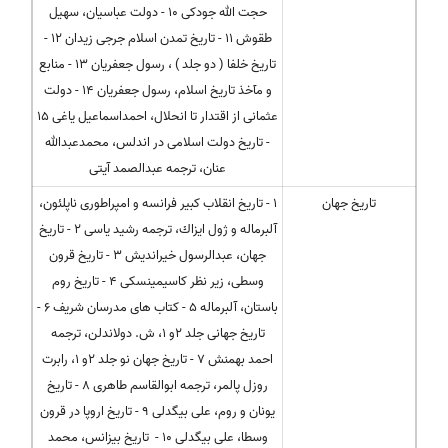
حجت الله جودكی 10 - دولت عباسیان، سهیل
طقوش 11 - تاریخ تمدن اسلام جرجی زیدان 12 -
تاریخ خلفا ( دو جلد ) ، رسول جعفریان 13 - منابع
و مآخذ تاریخ اسلام، رسول جعفریان 14 - دولت
عثمانی از اقتدار تا انحلال، احمداسماعیل یاغی 15
- تاریخ دولت اسلامی در اندلس، محمدعبدالله
عنان، ترجمه عبدالصمد آیتی
تاریخ جهان
1 - تاریخ انقلاب كبیر فرانسه و امپراطوری ناپلئون،
آلبرماله و ژول ایزاك، ترجمه رشید یاسی 2 - تاریخ
جهان، عبدالرسول خیراندیش 3 - تاریخ قرون
وسطی، زیر نظر كاسیمینسكی 4 - تاریخ روم
باستان، آلبرماله 5 - كتاب های مدرسان شریف 6 -
تاریخ جهانی جلد 2و 1، ش. دولاندلن، ترجمه
احمد بهمنش 7 - تاریخ جهان نو جلد 2و 1، رابرت
روزل پالمر، ترجمه ابوالقاسم طاهری 8 - تاریخ
یونان و روم، علی بیگدلی 9 - تاریخ اروپا در قرون
وسطا، علی بیگدلی 10 - تاریخ بیزانس، محمد