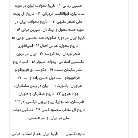
حسین زمانی 11 - تاریخ تحولات ایران در دوره
سامانیان، ابوالقاسم فروزانی 12 - تاریخ آل بویه،
علی اصغر فقیهی 13 - تاریخ تحولات ایران در
دوره حمله مغول و ایلخانان، شیرین بیانی 14 -
تاریخ ایران در دوره صفویه، عبدالحسین نوایی 15
- تاریخ مغول، عباس اقبال 16 - امپراطوری
صحرانوردان، رنه گروسه 17 - ایران در قرون
نخستین اسلامی، برتولد اشپولر 18 - كتب تاریخ
نشر سازمان سمت 19 - حكومت آق قویونلو و
قراقویونلو، اسماعیل حسن زاده و ..... 20
-غزنویان، باسورث 21 - ایران در زمان سامانیان،
جواد هروی 22 - تاریخ صفاریان و علویان
طبرستان، صالح پرگاری و پروین تركمنی آذر 23 -
تاریخ آل مظفر، محمود كتبی 24 - تشكیل دولت
ملی در ایران، والتر هینتس
منابع تکمیلی : 1 - تاریخ ایران بعد از اسلام، عباس