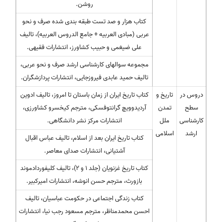
روشن.
کتاب هزار و صد تست طبقه بندی شده صرف و نحو
عربی (مبادی العربیه + جامع الدروس العربیه)، تالیف
علی ضیغمی و حبیب کشاورز، انتشارات فقیهی.
مجموعه سوالهای کارشناسی ارشد صرف و نحو عربی،
تالیف حمید عابدی فیروزجایی، انتشارات پردازشگران.
دروس در
تاریخ و
کتاب تاریخ ایران از زمان باستان تا امروز، تالیف ادوین
سطح
تمدن
آردیدوویچ گرانتوفسکی، مترجم کیخسرو کشاورزی،
کارشناسی
ملل
انتشارات مرکز نشر دانشگاهی.
ارشد
اسلامی
کتاب تاریخ ایران بعد از اسلام، تالیف عباس اقبال
آشتیانی، انتشارات صدای معاصر.
کتاب تاریخ غزنویان (جلد ۱ و ۲)، تالیف کلیفوردادموند
بازورث، مترجم حسن انوشه، انتشارات امیرکبیر.
کتاب زندگی اجتماعی در حکومت عباسیان، تالیف
احسن محمدمناظر، مترجم مسعود رجب نیا، انتشارات