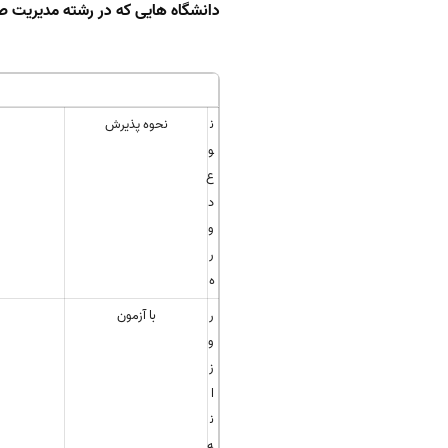
دانشگاه هایی که در رشته مدیریت ص
ن
نحوه پذیرش
و
ع
د
و
ر
ه
ر
با آزمون
و
ز
ا
ن
ه