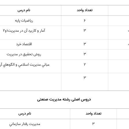
تعداد واحد
نام درس
6
رياضيات پايه
3
آمار و كاربرد آن در مديريت1و2
3
اقتصاد خرد
3
روش تحقيق در مديريت
2
مباني مديريت اسلامي و الگوهاي آن
3
دروس اصلی رشته مدیریت صنعتی
تعداد واحد
نام درس
3
مديريت رفتار سازماني