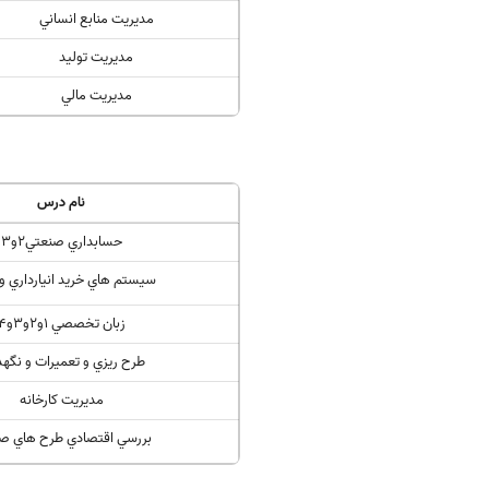
مديريت منابع انساني
مديريت توليد
مديريت مالي
نام درس
حسابداري صنعتي2و3
سيستم هاي خريد انيارداري و 
زبان تخصصي 1و2و3و4
طرح ريزي و تعميرات و نگهد
مديريت كارخانه
بررسي اقتصادي طرح هاي ص