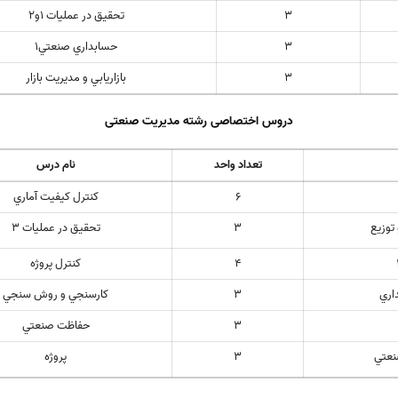
3
تحقيق در عمليات 1و2
3
حسابداري صنعتي1
3
بازاريابي و مديريت بازار
دروس اختصاصی رشته مدیریت صنعتی
تعداد واحد
نام درس
6
كنترل كيفيت آماري
توزيع
3
تحقيق در عمليات 3
4
كنترل پروژه
اري
3
كارسنجي و روش سنجي
3
حفاظت صنعتي
نعتي
3
پروژه