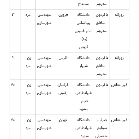
محروم
سنندج
روزانه
با آزمون
دانشگاه
قزوین
مهندسی
مرد
3
- مناطق
بینالمللی
شهرسازی
محروم
امام خمینی
(ره) -
قزوین
روزانه
با آزمون
دانشگاه
فارس
مهندسی
زن -
2
- مناطق
شیراز
شهرسازی
مرد
محروم
غیرانتفاعی
با آزمون
دانشگاه
خراسان
مهندسی
زن -
60
غیرانتفاعی
رضوی
شهرسازی
مرد
خیام -
مشهد
غیرانتفاعی
صرفا با
دانشگاه
تهران
مهندسی
زن -
60
سوابق
غیرانتفاعی
شهرسازی
مرد
تحصیلی
سوره -