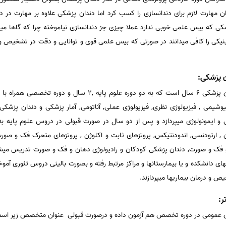
ن مهارت لازم برای دندانسازی را کسب کرد اما دندان پزشکی علاوه بر مهارت در 
زشکی که بیس علمی خوبی ندارد عملا چیزی جز دندانسازی نیاموخته چرا که گاها می
کلینیکی را کافی میدانند در صورتی که بیس علمی قوی و توانایی و دقت در تشخیص و
 پزشکی:
یوشیمی , فیزیولوژی نظری, فیزیولوژی عملی, آناتومی, آمار پزشکی و دندان پز
و ایمونولوژی میپردازد و پس از دو سال در صورت قبولی در دروس علوم پایه به 
رتودنسی, اندودنتیکس, پروتزهای ثابت و اکلوژن , پروتزهای متحرک فک و صورت , 
و فک و صورت, دندان پزشکی کودکان و رادیولوژی دهان و فک و صورت تدریس میشود
ی دانشکده و یا بیمارستانها و مراکز مرتبط رفته و بصورت بالینی دروس تئوری آموخت
و درمان بیماریها میپردازند.
ر:
ری عمومی در دوره تخصص هم آزمون داده و درصورت قبولی عنوان متخصص زیر اسم و