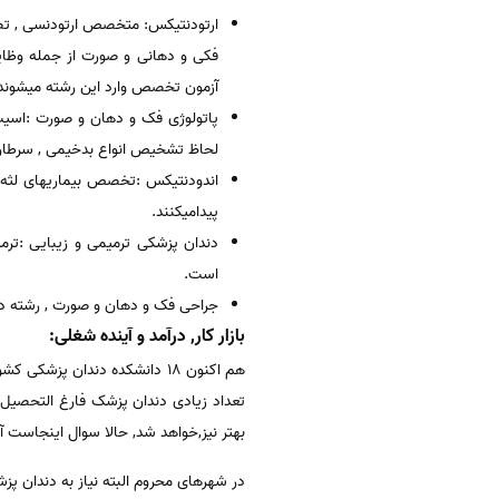
ارتودنتیکس: متخصص ارتودنسی , تصحی
آزمون تخصص وارد این رشته میشوند
پاتولوژی فک و دهان و صورت :اسیب
لحاظ تشخیص انواع بدخیمی , سرطان 
اندودنتیکس :تخصص بیماریهای لثه و
پیدامیکنند.
دندان پزشکی ترمیمی و زیبایی :تر
است.
جراحی فک و دهان و صورت , رشته د
بازار کار, درآمد و آینده شغلی:
تعداد زیادی دندان پزشک فارغ التحصیل 
بهتر نیز,خواهد شد, حالا سوال اینجاست آیا
در شهرهای محروم البته نیاز به دندان پ