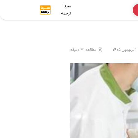
سینا
ترجمه
ردین 1405
مطالعه
4 دقیقه