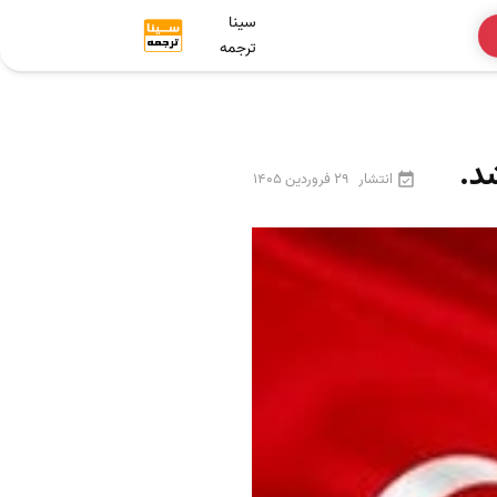
سینا
ترجمه
د.
انتشار
29 فروردین 1405