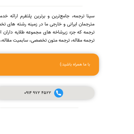
سینا ترجمه، جامع‌ترین و برترین پلتفرم ارائه خد
مترجمان ایرانی و خارجی ما در زمینه رشته های تخص
ترجمه که جزء زیرشاخه های مجموعه طلایه داران
ترجمه مقاله، ترجمه متون تخصصی، سابمیت مقاله، ویرا
با ما همراه باشید:)
0914
972
4522
صفر تا صد چاپ مقاله در مجله (ISI, SCOPUS, ISC, PUBMED و
علمی پژوهشی معتبر) + ویدئو آموزشی