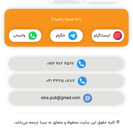
با ما همراه باشید:)
اینستاگرام
تلگرام
واتساپ
0914
972
4522
041
3325
0787
sina.pub@gmail.com
© کلیه حقوق این سایت محفوظ و متعلق به سینا ترجمه می‌باشد.