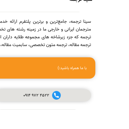
سینا ترجمه، جامع‌ترین و برترین پلتفرم ارائه خد
مترجمان ایرانی و خارجی ما در زمینه رشته های تخص
ترجمه که جزء زیرشاخه های مجموعه طلایه داران
ترجمه مقاله، ترجمه متون تخصصی، سابمیت مقاله، ویرا
با ما همراه باشید:)
0914
972
4522
صفر تا صد چاپ مقاله در مجله (ISI, SCOPUS, ISC, PUBMED و
علمی پژوهشی معتبر) + ویدئو آموزشی