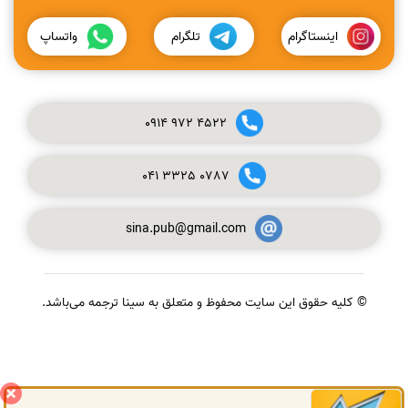
اینستاگرام
تلگرام
واتساپ
0914
972
4522
041
3325
0787
sina.pub@gmail.com
© کلیه حقوق این سایت محفوظ و متعلق به سینا ترجمه می‌باشد.