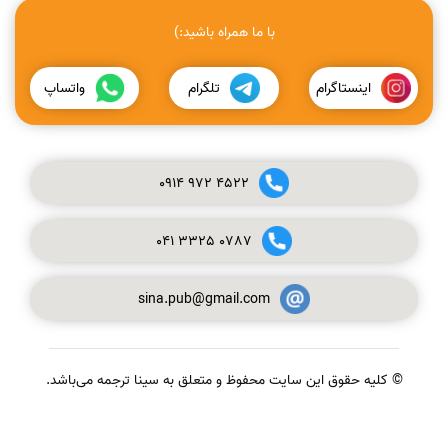
با ما همراه باشید:)
اینستاگرام
تلگرام
واتساپ
0914
972
4522
041
3325
0787
sina.pub@gmail.com
© کلیه حقوق این سایت محفوظ و متعلق به سینا ترجمه می‌باشد.