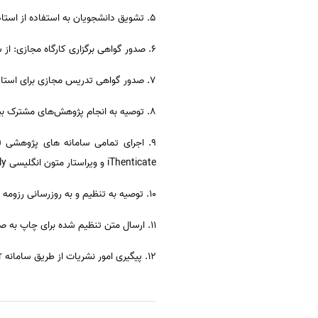
۵. تشویق دانشجویان به استفاده از استادان مشاور یا راهنما از دیگر کشورها برای افزایش تولیدات علمی بین‌المللی
۶. صدور گواهی برگزاری کارگاه مجازی: از سوی معاونت پژوهشی
۷. صدور گواهی تدریس مجازی برای استادان خارجی: از سوی معاونت آموزشی
۸. توصیه به انجام پژوهش‌های مشترک بین‌المللی: ارسال طرح نامه برای ثبت نام در برنامه‌های دانشگاه‌های طرف تفاهم‌نامه در سال ۲۰۲۱
۹. اجرای تمامی سامانه های پژوهشی
iThenticate و ویراستار متون انگلیسی Grammarly ، همانندجو، به پژوه و خرید کتاب و مجله) به صورت دورکاری
۱۰. توصیه به تنظیم و به روزرسانی رزومه به دو زبان فارسی و انگلیسی در سامانه مدیریت اطلاعات پژوهش و فناوری (سیماپ)
۱۱. ارسال متن تنظیم شده برای چاپ به صورت کتاب از طریق بارگذاری در سامانه book.atu.ac.ir
۱۲. پیگیری امور نشریات از طریق سامانه journals.atu.ac.ir