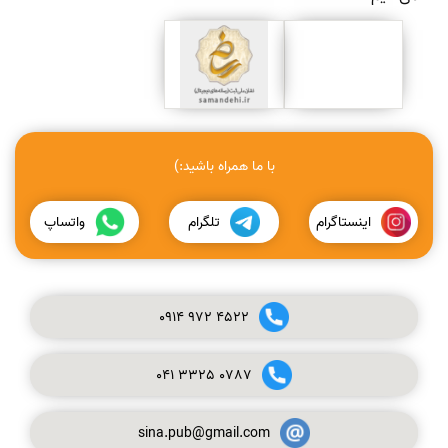
با ما همراه باشید:)
اینستاگرام
تلگرام
واتساپ
0914
972
4522
041
3325
0787
sina.pub@gmail.com