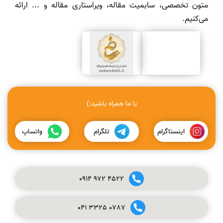
متون تخصصی، سابمیت مقاله، ویراستاری مقاله و ... ارائه
می‌کنیم.
با ما همراه باشید:)
اینستاگرام
تلگرام
واتساپ
0914
972
4522
041
3325
0787