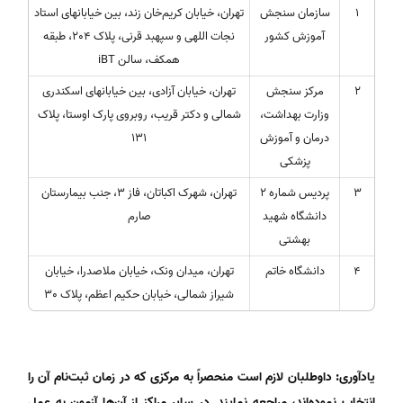
1
سازمان سنجش
تهران، خیابان کریم‌خان زند، بین خیابان­های استاد
آموزش کشور
نجات اللهی و سپهبد قرنی، پلاک 204، طبقه
همکف، سالن iBT
2
مرکز سنجش
تهران، خیابان آزادی، بین خیابان­های اسکندری
وزارت بهداشت،
شمالی و دکتر قریب، روبروی پارک اوستا، پلاک
درمان و آموزش
131
پزشکی
3
پردیس شماره 2
تهران، شهرک اکباتان، فاز 3، جنب بیمارستان
دانشگاه شهید
صارم
بهشتی
4
دانشگاه خاتم
تهران، میدان ونک، خیابان ملاصدرا، خیابان
شیراز شمالی، خیابان حکیم اعظم، پلاک 30
یادآوری:
داوطلبان لازم است منحصراً به مرکزی که در زمان ثبت‌نام آن را
انتخاب نموده‌اند، مراجعه نمایند. در سایر مراکز از آن‌ها آزمون به ­عمل