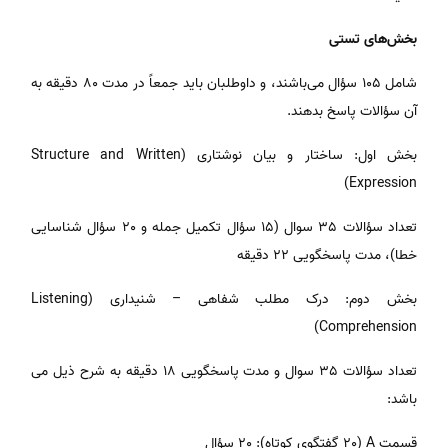
بخش‌های تستی
شامل 105 سؤال می‌باشند، و داوطلبان باید جمعاً در مدت 80 دقیقه به
آن سؤالات پاسخ بدهند.
بخش اول: ساختار و بیان نوشتاری (Structure and Written
Expression)
تعداد سؤالات 35 سوال (15 سؤال تکمیل جمله و 20 سؤال شناسایی
خطا)، مدت پاسخگویی 22 دقیقه
بخش دوم: درک مطلب شفاهی – شنیداری (Listening
Comprehension)
تعداد سؤالات 35 سوال و مدت پاسخگویی 18 دقیقه به شرح ذیل می
باشد:
قسمت A (20 گفتگوی کوتاه): 20 سؤال