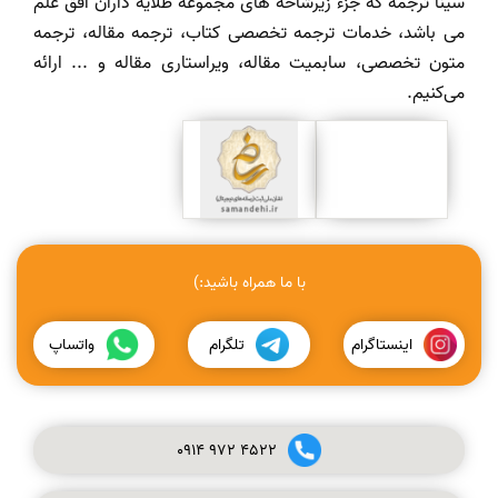
سینا ترجمه که جزء زیرشاخه های مجموعه طلایه داران افق علم
می باشد، خدمات ترجمه تخصصی کتاب، ترجمه مقاله، ترجمه
متون تخصصی، سابمیت مقاله، ویراستاری مقاله و ... ارائه
می‌کنیم.
با ما همراه باشید:)
اینستاگرام
تلگرام
واتساپ
0914
972
4522