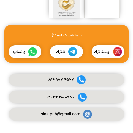
با ما همراه باشید:)
اینستاگرام
تلگرام
واتساپ
0914
972
4522
041
3325
0787
sina.pub@gmail.com