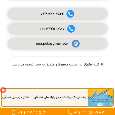
0914
972
4522
041
3325
0787
sina.pub@gmail.com
© کلیه حقوق این سایت محفوظ و متعلق به سینا ترجمه می‌باشد.
گفتگوی آنلاین
راهنمای کامل ثبت‌نام در بنیاد ملی نخبگان + امتیاز لازم برای نخبگی
0914
972
4522
041
3325
0787