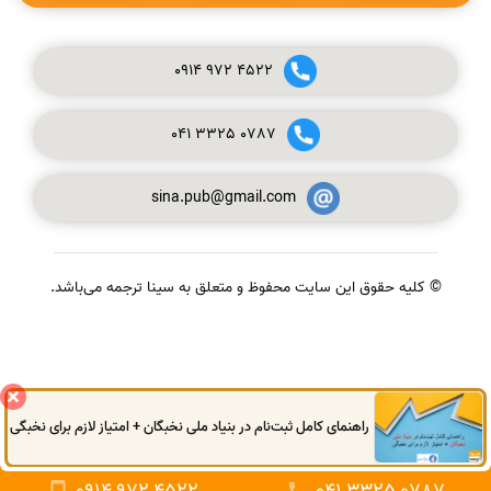
0914
972
4522
041
3325
0787
sina.pub@gmail.com
© کلیه حقوق این سایت محفوظ و متعلق به سینا ترجمه می‌باشد.
گفتگوی آنلاین
راهنمای کامل ثبت‌نام در بنیاد ملی نخبگان + امتیاز لازم برای نخبگی