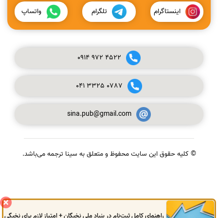
اینستاگرام
تلگرام
واتساپ
0914
972
4522
041
3325
0787
sina.pub@gmail.com
© کلیه حقوق این سایت محفوظ و متعلق به سینا ترجمه می‌باشد.
گفتگوی آنلاین
راهنمای کامل ثبت‌نام در بنیاد ملی نخبگان + امتیاز لازم برای نخبگی