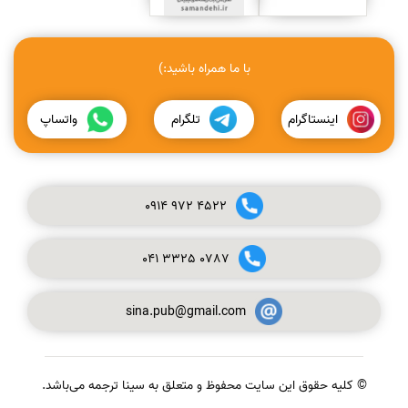
با ما همراه باشید:)
اینستاگرام
تلگرام
واتساپ
0914
972
4522
041
3325
0787
sina.pub@gmail.com
© کلیه حقوق این سایت محفوظ و متعلق به سینا ترجمه می‌باشد.