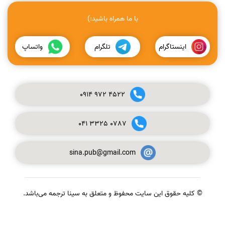
با ما همراه باشید:)
اینستاگرام
تلگرام
واتساپ
0914
972
4522
041
3325
0787
sina.pub@gmail.com
© کلیه حقوق این سایت محفوظ و متعلق به سینا ترجمه می‌باشد.