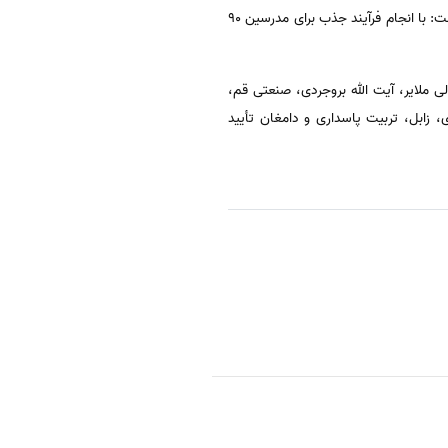
در ادامه جلسه محمدمهدی طهرانچی رئیس دانشگاه آزاد اسلامی در مورد جذب حق التدریس‌ها با لحاظ کد مدرسی اظهار داشت: با انجام فرآیند جذب برای مدرسین ۹۰
 ملایر، آیت الله بروجردی، صنعتی قم،
 زابل، تربیت پاسداری و دامغان تأیید