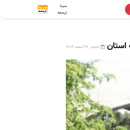
سینا
ترجمه
انتشار
26 اسفند 1404