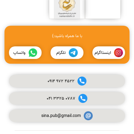
با ما همراه باشید:)
اینستاگرام
تلگرام
واتساپ
0914
972
4522
041
3325
0787
sina.pub@gmail.com