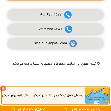
0914
972
4522
041
3325
0787
sina.pub@gmail.com
© کلیه حقوق این سایت محفوظ و متعلق به سینا ترجمه می‌باشد.
گفتگوی آنلاین
راهنمای کامل ثبت‌نام در بنیاد ملی نخبگان + امتیاز لازم برای نخبگی
0914
972
4522
041
3325
0787