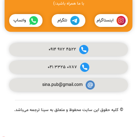
با ما همراه باشید:)
اینستاگرام
تلگرام
واتساپ
0914
972
4522
041
3325
0787
sina.pub@gmail.com
© کلیه حقوق این سایت محفوظ و متعلق به سینا ترجمه می‌باشد.