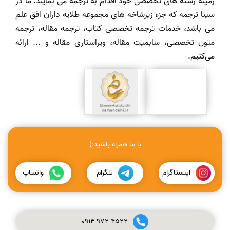
زمینه رشته های تخصصی خود اقدام به ترجمه می نمایند. ما در
سینا ترجمه که جزء زیرشاخه های مجموعه طلایه داران افق علم
می باشد، خدمات ترجمه تخصصی کتاب، ترجمه مقاله، ترجمه
متون تخصصی، سابمیت مقاله، ویراستاری مقاله و ... ارائه
می‌کنیم.
با ما همراه باشید:)
اینستاگرام
تلگرام
واتساپ
0914
972
4522