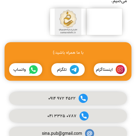
می‌کنیم.
با ما همراه باشید:)
اینستاگرام
تلگرام
واتساپ
0914
972
4522
041
3325
0787
sina.pub@gmail.com