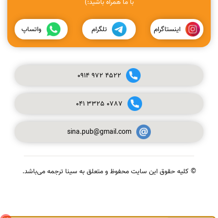
با ما همراه باشید:)
اینستاگرام
تلگرام
واتساپ
0914
972
4522
041
3325
0787
sina.pub@gmail.com
© کلیه حقوق این سایت محفوظ و متعلق به سینا ترجمه می‌باشد.